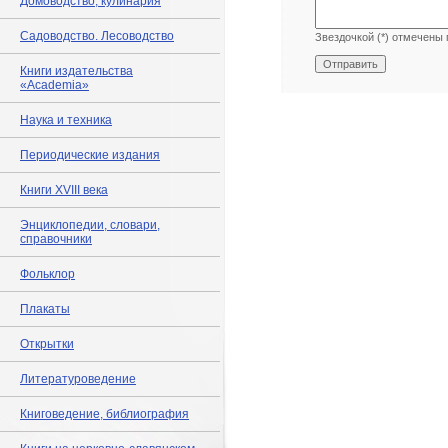
Домоводство, кулинария
Садоводство. Лесоводство
Звездочкой (*) отмечены 
Книги издательства
«Academia»
Наука и техника
Периодические издания
Книги XVIII века
Энциклопедии, словари,
справочники
Фольклор
Плакаты
Открытки
Литературоведение
Книговедение, библиография