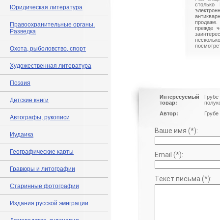
столько 
Юридическая литература
электрон
антиквар
продаже.
Правоохранительные органы.
прежде ч
Разведка
заинте
нескольк
посмотрет
Охота, рыболовство, спорт
Художественная литература
Поэзия
Интересуемый
Грубе 
Детские книги
товар:
полук
Автор:
Грубе 
Автографы, рукописи
Ваше имя (*):
Иудаика
Географические карты
Email (*):
Гравюры и литографии
Текст письма (*):
Старинные фотографии
Издания русской эмиграции