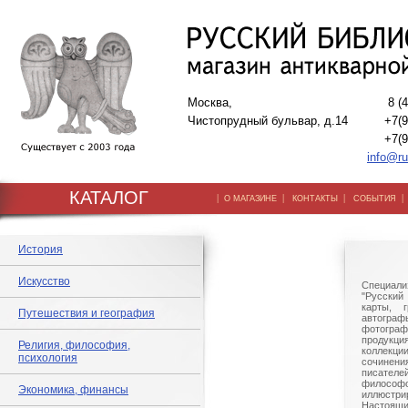
Москва,
8 (
Чистопрудный бульвар, д.14
+7(9
+7(9
info@ru
КАТАЛОГ
|
|
|
О МАГАЗИНЕ
КОНТАКТЫ
СОБЫТИЯ
История
Искусство
Специали
"Русский 
карты, г
Путешествия и география
автогр
фотографи
продукц
Религия, философия,
коллек
психология
сочине
писател
филосо
Экономика, финансы
иллюстри
Настоящи