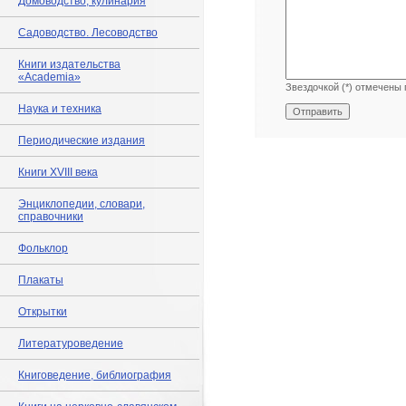
Домоводство, кулинария
Садоводство. Лесоводство
Книги издательства
«Academia»
Звездочкой (*) отмечены 
Наука и техника
Периодические издания
Книги XVIII века
Энциклопедии, словари,
справочники
Фольклор
Плакаты
Открытки
Литературоведение
Книговедение, библиография