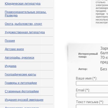
столько 
Юридическая литература
электрон
антиквар
продаже.
Правоохранительные органы.
прежде ч
Разведка
заинте
нескольк
посмотрет
Охота, рыболовство, спорт
Художественная литература
Поэзия
Зар
Детские книги
балт
Интересуемый
товар:
70-х
Автографы, рукописи
пред
Иудаика
Без
Автор:
Географические карты
Ваше имя (*):
Гравюры и литографии
Email (*):
Старинные фотографии
Издания русской эмиграции
Текст письма (*):