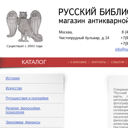
Москва,
8 (
Чистопрудный бульвар, д.14
+7(9
+7(9
info@ru
КАТАЛОГ
|
|
|
О МАГАЗИНЕ
КОНТАКТЫ
СОБЫТИЯ
История
Искусство
Специали
"Русский 
карты, г
Путешествия и география
автогр
фотографи
продукц
Религия, философия,
коллек
психология
сочине
писател
филосо
Экономика, финансы
иллюстри
Настоящи