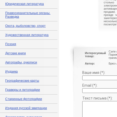
столько 
Юридическая литература
электрон
антиквар
продаже.
Правоохранительные органы.
прежде ч
Разведка
заинте
нескольк
посмотрет
Охота, рыболовство, спорт
Художественная литература
Поэзия
Carte 
Детские книги
Интересуемый
Париж
товар:
грани
Автографы, рукописи
Автор:
Брюэ 
Иудаика
Ваше имя (*):
Географические карты
Email (*):
Гравюры и литографии
Текст письма (*):
Старинные фотографии
Издания русской эмиграции