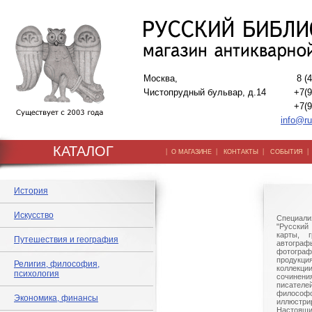
Москва,
8 (
Чистопрудный бульвар, д.14
+7(9
+7(9
info@ru
КАТАЛОГ
|
|
|
О МАГАЗИНЕ
КОНТАКТЫ
СОБЫТИЯ
История
Искусство
Специали
"Русский 
карты, г
Путешествия и география
автогр
фотографи
продукц
Религия, философия,
коллек
психология
сочине
писател
филосо
Экономика, финансы
иллюстри
Настоящи