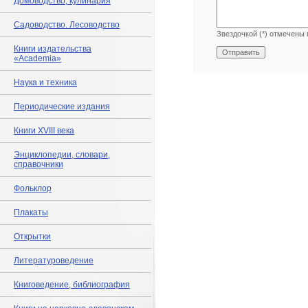
Домоводство, кулинария
Садоводство. Лесоводство
Звездочкой (*) отмечены 
Книги издательства
«Academia»
Наука и техника
Периодические издания
Книги XVIII века
Энциклопедии, словари,
справочники
Фольклор
Плакаты
Открытки
Литературоведение
Книговедение, библиография