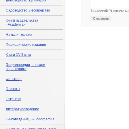
Домоводство, кулинария
Садоводство. Лесоводство
Звездочкой (*) отмечены 
Книги издательства
«Academia»
Наука и техника
Периодические издания
Книги XVIII века
Энциклопедии, словари,
справочники
Фольклор
Плакаты
Открытки
Литературоведение
Книговедение, библиография