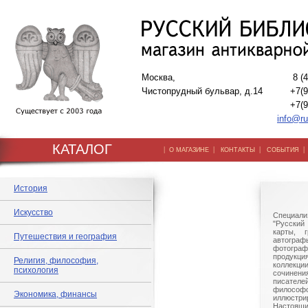
Москва,
8 (
Чистопрудный бульвар, д.14
+7(9
+7(9
info@ru
КАТАЛОГ
|
|
|
О МАГАЗИНЕ
КОНТАКТЫ
СОБЫТИЯ
История
Искусство
Специали
"Русский 
карты, г
Путешествия и география
автогр
фотографи
продукц
Религия, философия,
коллек
психология
сочине
писател
филосо
Экономика, финансы
иллюстри
Настоящи