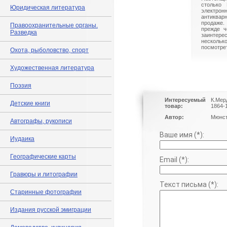
столько 
Юридическая литература
электрон
антиквар
продаже.
Правоохранительные органы.
прежде ч
Разведка
заинте
нескольк
посмотрет
Охота, рыболовство, спорт
Художественная литература
Поэзия
Интересуемый
К.Мер
Детские книги
товар:
1864-
Автор:
Мюнст
Автографы, рукописи
Ваше имя (*):
Иудаика
Географические карты
Email (*):
Гравюры и литографии
Текст письма (*):
Старинные фотографии
Издания русской эмиграции