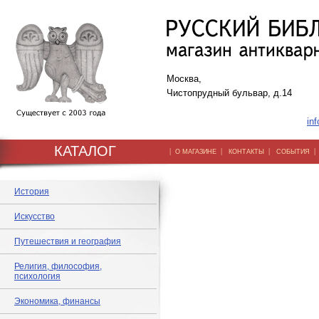
Москва,
Чистопрудный бульвар, д.14
inf
КАТАЛОГ
|
|
|
О МАГАЗИНЕ
КОНТАКТЫ
СОБЫТИЯ
История
Искусство
Путешествия и география
Религия, философия,
психология
Экономика, финансы