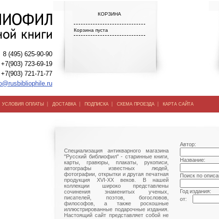
КОРЗИНА
Корзина пуста
8 (495) 625-90-90
+7(903) 723-69-19
+7(903) 721-71-77
o@rusbibliophile.ru
|
|
|
|
|
УСЛОВИЯ ОПЛАТЫ
ДОСТАВКА
ПОДПИСКА
СХЕМА ПРОЕЗДА
КАРТА САЙТА
Автор:
Специализация антикварного магазина
"Русский библиофил" - старинные книги,
Название:
карты, гравюры, плакаты, рукописи,
автографы известных людей,
фотографии, открытки и другая печатная
Поиск по описа
продукция XVI-XX веков. В нашей
коллекции широко представлены
Год издания:
сочинения знаменитых ученых,
писателей, поэтов, богословов,
от:
философов, а также роскошные
иллюстрированные подарочные издания.
Настоящий сайт представляет собой не