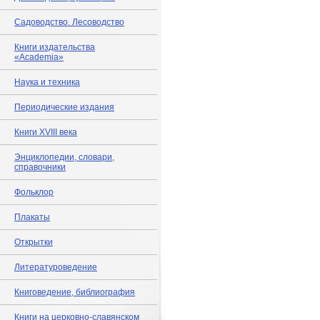
Садоводство. Лесоводство
Книги издательства
«Academia»
Наука и техника
Периодические издания
Книги XVIII века
Энциклопедии, словари,
справочники
Фольклор
Плакаты
Открытки
Литературоведение
Книговедение, библиография
Книги на церковно-славянском