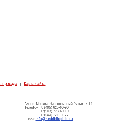
а проезда
Карта сайта
|
Адрес: Москва, Чистопрудный бульв., д.14
Телефон: 8 (495) 625-90-90
+7(903) 723-69-19
+7(903) 721-71-77
info@rusbibliophile.ru
E-mail: