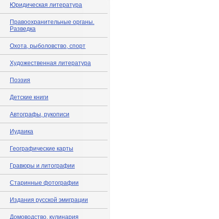
Юридическая литература
Правоохранительные органы.
Разведка
Охота, рыболовство, спорт
Художественная литература
Поэзия
Детские книги
Автографы, рукописи
Иудаика
Географические карты
Гравюры и литографии
Старинные фотографии
Издания русской эмиграции
Домоводство, кулинария