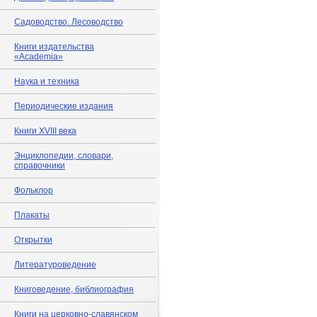
Садоводство. Лесоводство
Книги издательства
«Academia»
Наука и техника
Периодические издания
Книги XVIII века
Энциклопедии, словари,
справочники
Фольклор
Плакаты
Открытки
Литературоведение
Книговедение, библиография
Книги на церковно-славянском