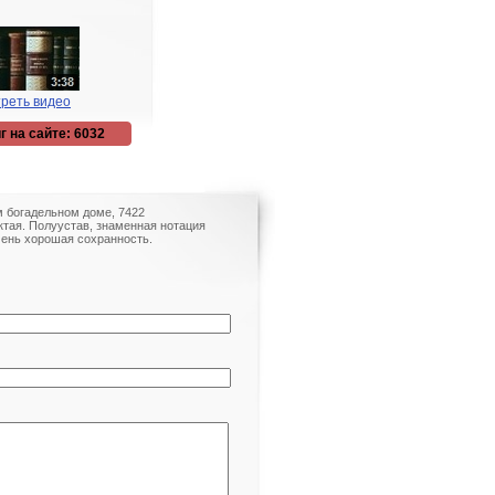
реть видео
г на сайте: 6032
м богадельном доме, 7422
ктая. Полуустав, знаменная нотация
чень хорошая сохранность.