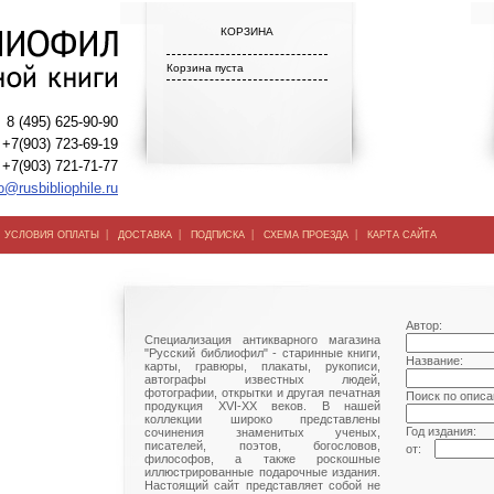
КОРЗИНА
Корзина пуста
8 (495) 625-90-90
+7(903) 723-69-19
+7(903) 721-71-77
o@rusbibliophile.ru
|
|
|
|
|
УСЛОВИЯ ОПЛАТЫ
ДОСТАВКА
ПОДПИСКА
СХЕМА ПРОЕЗДА
КАРТА САЙТА
Автор:
Специализация антикварного магазина
"Русский библиофил" - старинные книги,
Название:
карты, гравюры, плакаты, рукописи,
автографы известных людей,
фотографии, открытки и другая печатная
Поиск по описа
продукция XVI-XX веков. В нашей
коллекции широко представлены
Год издания:
сочинения знаменитых ученых,
писателей, поэтов, богословов,
от:
философов, а также роскошные
иллюстрированные подарочные издания.
Настоящий сайт представляет собой не