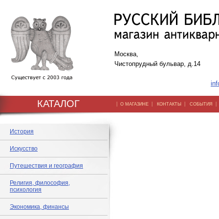
Москва,
Чистопрудный бульвар, д.14
inf
КАТАЛОГ
|
|
|
О МАГАЗИНЕ
КОНТАКТЫ
СОБЫТИЯ
История
Искусство
Путешествия и география
Религия, философия,
психология
Экономика, финансы