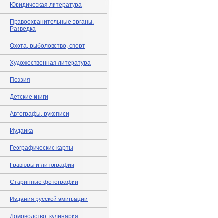
Юридическая литература
Правоохранительные органы.
Разведка
Охота, рыболовство, спорт
Художественная литература
Поэзия
Детские книги
Автографы, рукописи
Иудаика
Географические карты
Гравюры и литографии
Старинные фотографии
Издания русской эмиграции
Домоводство, кулинария