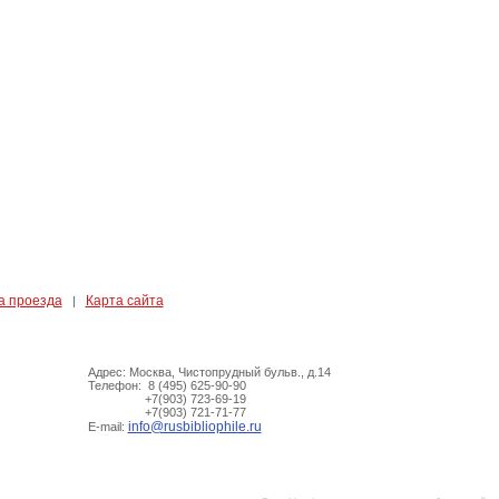
а проезда
Карта сайта
|
Адрес: Москва, Чистопрудный бульв., д.14
Телефон: 8 (495) 625-90-90
+7(903) 723-69-19
+7(903) 721-71-77
info@rusbibliophile.ru
E-mail: