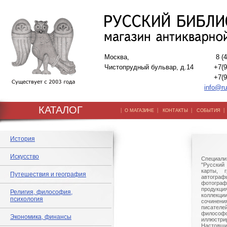
Москва,
8 (
Чистопрудный бульвар, д.14
+7(9
+7(9
info@ru
КАТАЛОГ
|
|
|
О МАГАЗИНЕ
КОНТАКТЫ
СОБЫТИЯ
История
Искусство
Специали
"Русский 
карты, г
Путешествия и география
автогр
фотографи
продукц
Религия, философия,
коллек
психология
сочине
писател
филосо
Экономика, финансы
иллюстри
Настоящи