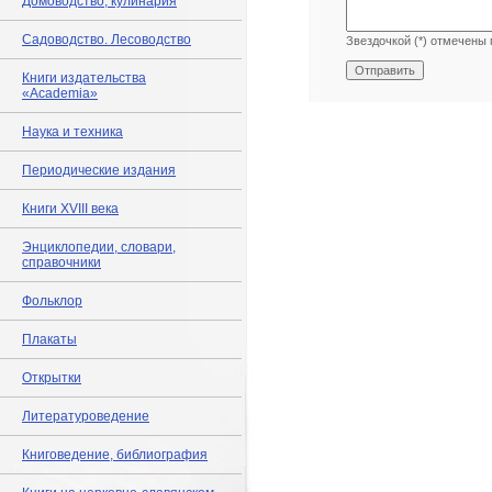
Домоводство, кулинария
Садоводство. Лесоводство
Звездочкой (*) отмечены 
Книги издательства
«Academia»
Наука и техника
Периодические издания
Книги XVIII века
Энциклопедии, словари,
справочники
Фольклор
Плакаты
Открытки
Литературоведение
Книговедение, библиография