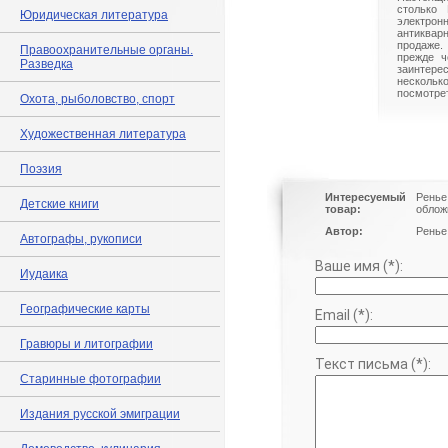
столько 
Юридическая литература
электрон
антиквар
продаже.
Правоохранительные органы.
прежде ч
Разведка
заинте
нескольк
посмотрет
Охота, рыболовство, спорт
Художественная литература
Поэзия
Интересуемый
Ренье
Детские книги
товар:
облож
Автор:
Ренье 
Автографы, рукописи
Ваше имя (*):
Иудаика
Географические карты
Email (*):
Гравюры и литографии
Текст письма (*):
Старинные фотографии
Издания русской эмиграции