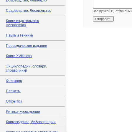
Домоводство, кулинария
Садоводство. Лесоводство
Звездочкой (*) отмечены 
Книги издательства
«Academia»
Наука и техника
Периодические издания
Книги XVIII века
Энциклопедии, словари,
справочники
Фольклор
Плакаты
Открытки
Литературоведение
Книговедение, библиография