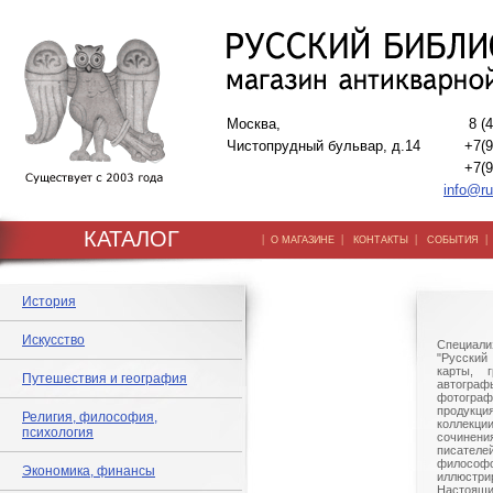
Москва,
8 (
Чистопрудный бульвар, д.14
+7(9
+7(9
info@ru
КАТАЛОГ
|
|
|
О МАГАЗИНЕ
КОНТАКТЫ
СОБЫТИЯ
История
Искусство
Специали
"Русский 
карты, г
Путешествия и география
автогр
фотографи
продукц
Религия, философия,
коллек
психология
сочине
писател
филосо
Экономика, финансы
иллюстри
Настоящи