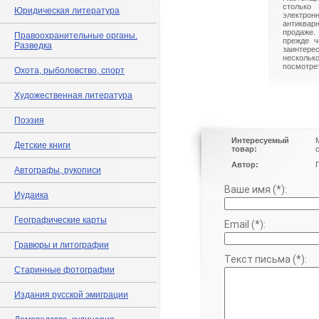
столько 
Юридическая литература
электрон
антиквар
продаже.
Правоохранительные органы.
прежде ч
Разведка
заинте
нескольк
посмотрет
Охота, рыболовство, спорт
Художественная литература
Поэзия
Интересуемый
Детские книги
товар:
Автор:
Автографы, рукописи
Ваше имя (*):
Иудаика
Географические карты
Email (*):
Гравюры и литографии
Текст письма (*):
Старинные фотографии
Издания русской эмиграции