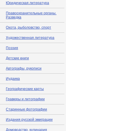
Юридическая литература
Правоохранительные органы.
Разведка
Охота, рыболовство, спорт
Художественная литература
Поэзия
Детские книги
Автографы, рукописи
Иудаика
Географические карты
Гравюры и литографии
Старинные фотографии
Издания русской эмиграции
Домоводство, кулинария