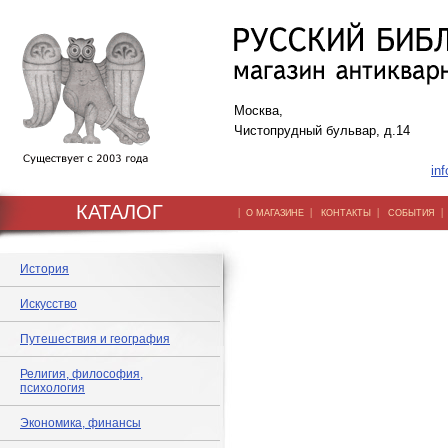
Москва,
Чистопрудный бульвар, д.14
inf
КАТАЛОГ
|
|
|
О МАГАЗИНЕ
КОНТАКТЫ
СОБЫТИЯ
История
Искусство
Путешествия и география
Религия, философия,
психология
Экономика, финансы