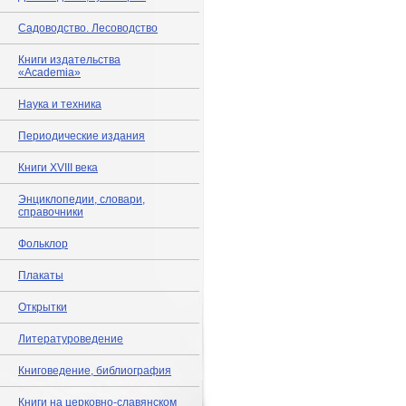
Садоводство. Лесоводство
Книги издательства
«Academia»
Наука и техника
Периодические издания
Книги XVIII века
Энциклопедии, словари,
справочники
Фольклор
Плакаты
Открытки
Литературоведение
Книговедение, библиография
Книги на церковно-славянском