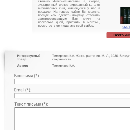
столько Интернет-магазин, а, скорее,
электронный иллюстрированный каталог
антикварных книг, имеющихся у нас в
продаже. На нашем сайте Вы можете,
прежде чем сделать покупку, отложить
заинтересовавшую Вас книгу на
несколько дней, приехать в магазин,
посмотреть ее и сделать свой выбор.
смот
Всего кни
Интересуемый
Тимирязев К.А. Жизнь растения. М.-Л., 1936. В изд
товар:
сохранность.
Автор:
Тимирязев К.А.
Ваше имя (*):
Email (*):
Текст письма (*):