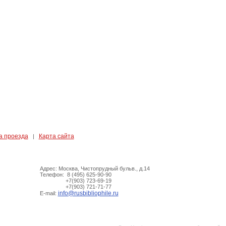
а проезда
Карта сайта
|
Адрес: Москва, Чистопрудный бульв., д.14
Телефон: 8 (495) 625-90-90
+7(903) 723-69-19
+7(903) 721-71-77
info@rusbibliophile.ru
E-mail: