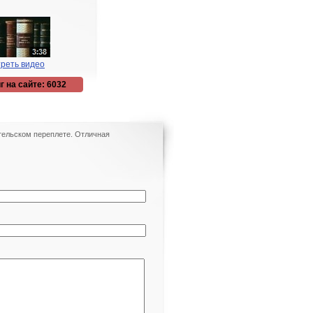
реть видео
г на сайте: 6032
ательском переплете. Отличная