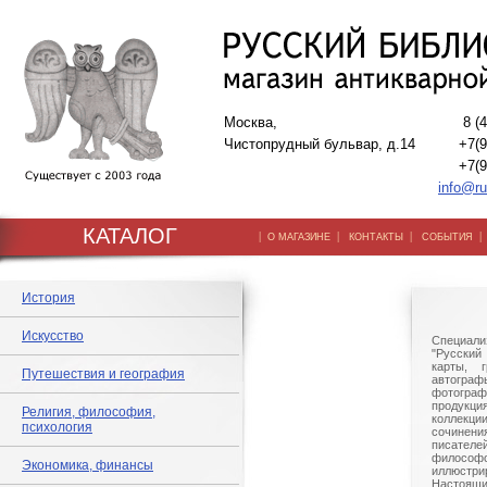
Москва,
8 (
Чистопрудный бульвар, д.14
+7(9
+7(9
info@ru
КАТАЛОГ
|
|
|
О МАГАЗИНЕ
КОНТАКТЫ
СОБЫТИЯ
История
Искусство
Специали
"Русский 
карты, г
Путешествия и география
автогр
фотографи
продукц
Религия, философия,
коллек
психология
сочине
писател
филосо
Экономика, финансы
иллюстри
Настоящи