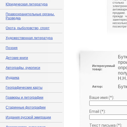
столько 
Юридическая литература
электрон
антиквар
продаже.
Правоохранительные органы.
прежде ч
Разведка
заинте
нескольк
посмотрет
Охота, рыболовство, спорт
Художественная литература
Поэзия
Бутк
Детские книги
про
Интересуемый
опр
Автографы, рукописи
товар:
пол
Иудаика
Н.Н.
Бутк
Автор:
Географические карты
Ваше имя (*):
Гравюры и литографии
Старинные фотографии
Email (*):
Издания русской эмиграции
Текст письма (*):