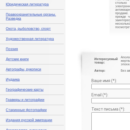
столько 
Юридическая литература
электрон
антиквар
продаже.
Правоохранительные органы.
прежде ч
Разведка
заинте
нескольк
посмотрет
Охота, рыболовство, спорт
Художественная литература
Поэзия
Аполо
Детские книги
Интересуемый
жертв
товар:
эпохи
Автографы, рукописи
Автор:
Без а
Иудаика
Ваше имя (*):
Географические карты
Email (*):
Гравюры и литографии
Текст письма (*):
Старинные фотографии
Издания русской эмиграции