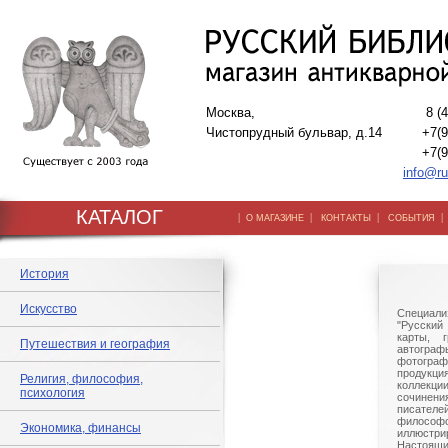
Москва,
8 (
Чистопрудный бульвар, д.14
+7(9
+7(9
info@ru
КАТАЛОГ
|
|
|
О МАГАЗИНЕ
КОНТАКТЫ
СОБЫТИЯ
История
Искусство
Специали
"Русский 
карты, г
Путешествия и география
автогр
фотографи
продукц
Религия, философия,
коллек
психология
сочине
писател
филосо
Экономика, финансы
иллюстри
Настоящи