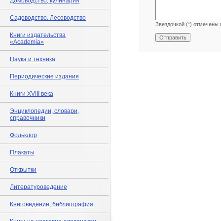
Домоводство, кулинария
Садоводство. Лесоводство
Звездочкой (*) отмечены 
Книги издательства
«Academia»
Наука и техника
Периодические издания
Книги XVIII века
Энциклопедии, словари,
справочники
Фольклор
Плакаты
Открытки
Литературоведение
Книговедение, библиография