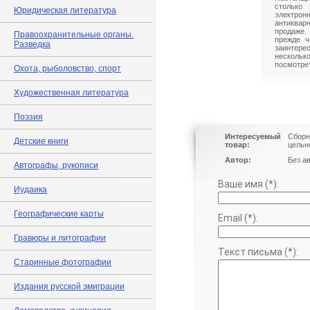
столько 
Юридическая литература
электрон
антиквар
продаже.
Правоохранительные органы.
прежде ч
Разведка
заинте
нескольк
посмотрет
Охота, рыболовство, спорт
Художественная литература
Поэзия
Интересуемый
Сборн
Детские книги
товар:
цельн
Автор:
Без а
Автографы, рукописи
Ваше имя (*):
Иудаика
Географические карты
Email (*):
Гравюры и литографии
Текст письма (*):
Старинные фотографии
Издания русской эмиграции