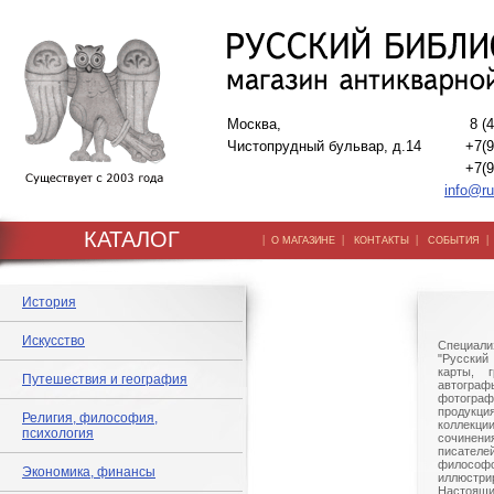
Москва,
8 (
Чистопрудный бульвар, д.14
+7(9
+7(9
info@ru
КАТАЛОГ
|
|
|
О МАГАЗИНЕ
КОНТАКТЫ
СОБЫТИЯ
История
Искусство
Специали
"Русский 
карты, г
Путешествия и география
автогр
фотографи
продукц
Религия, философия,
коллек
психология
сочине
писател
филосо
Экономика, финансы
иллюстри
Настоящи