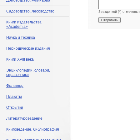
Домоводство, кулинария
Садоводство. Лесоводство
Звездочкой (*) отмечены 
Книги издательства
«Academia»
Наука и техника
Периодические издания
Книги XVIII века
Энциклопедии, словари,
справочники
Фольклор
Плакаты
Открытки
Литературоведение
Книговедение, библиография