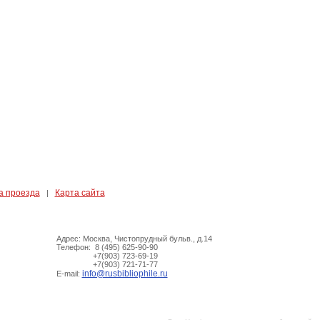
а проезда
Карта сайта
|
Адрес: Москва, Чистопрудный бульв., д.14
Телефон: 8 (495) 625-90-90
+7(903) 723-69-19
+7(903) 721-71-77
info@rusbibliophile.ru
E-mail: