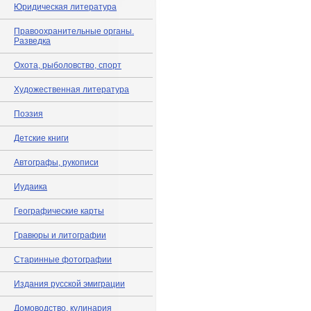
Юридическая литература
Правоохранительные органы.
Разведка
Охота, рыболовство, спорт
Художественная литература
Поэзия
Детские книги
Автографы, рукописи
Иудаика
Географические карты
Гравюры и литографии
Старинные фотографии
Издания русской эмиграции
Домоводство, кулинария