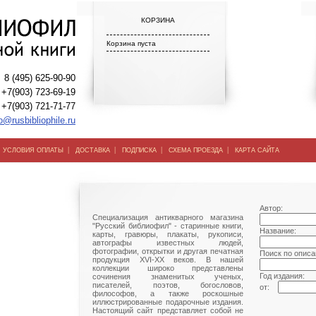
КОРЗИНА
Корзина пуста
8 (495) 625-90-90
+7(903) 723-69-19
+7(903) 721-71-77
o@rusbibliophile.ru
|
|
|
|
|
УСЛОВИЯ ОПЛАТЫ
ДОСТАВКА
ПОДПИСКА
СХЕМА ПРОЕЗДА
КАРТА САЙТА
Автор:
Специализация антикварного магазина
"Русский библиофил" - старинные книги,
Название:
карты, гравюры, плакаты, рукописи,
автографы известных людей,
фотографии, открытки и другая печатная
Поиск по описа
продукция XVI-XX веков. В нашей
коллекции широко представлены
Год издания:
сочинения знаменитых ученых,
писателей, поэтов, богословов,
от:
философов, а также роскошные
иллюстрированные подарочные издания.
Настоящий сайт представляет собой не