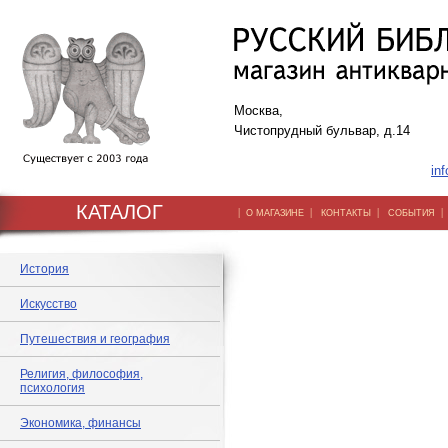
Москва,
Чистопрудный бульвар, д.14
inf
КАТАЛОГ
|
|
|
О МАГАЗИНЕ
КОНТАКТЫ
СОБЫТИЯ
История
Искусство
Путешествия и география
Религия, философия,
психология
Экономика, финансы