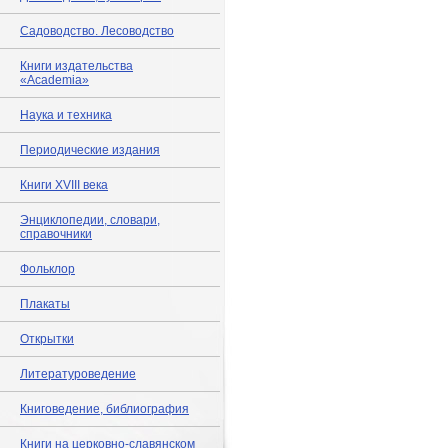
Садоводство. Лесоводство
Книги издательства
«Academia»
Наука и техника
Периодические издания
Книги XVIII века
Энциклопедии, словари,
справочники
Фольклор
Плакаты
Открытки
Литературоведение
Книговедение, библиография
Книги на церковно-славянском