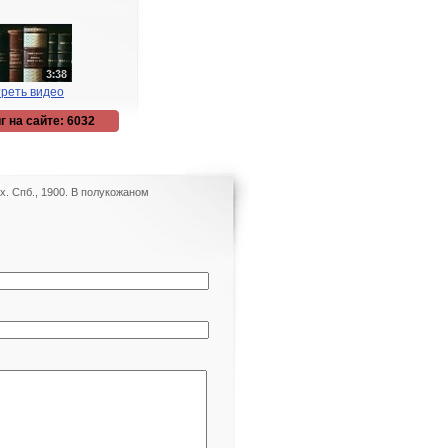
реть видео
г на сайте: 6032
х. Спб., 1900. В полукожаном