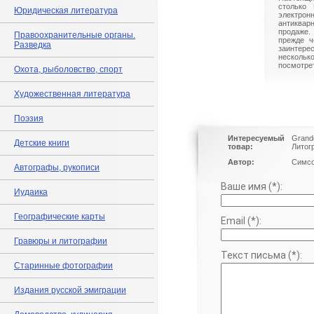
столько 
Юридическая литература
электрон
антиквар
продаже.
Правоохранительные органы.
прежде ч
Разведка
заинте
нескольк
посмотрет
Охота, рыболовство, спорт
Художественная литература
Поэзия
Интересуемый
Grande
Детские книги
товар:
Литог
Автор:
Симсо
Автографы, рукописи
Ваше имя (*):
Иудаика
Географические карты
Email (*):
Гравюры и литографии
Текст письма (*):
Старинные фотографии
Издания русской эмиграции