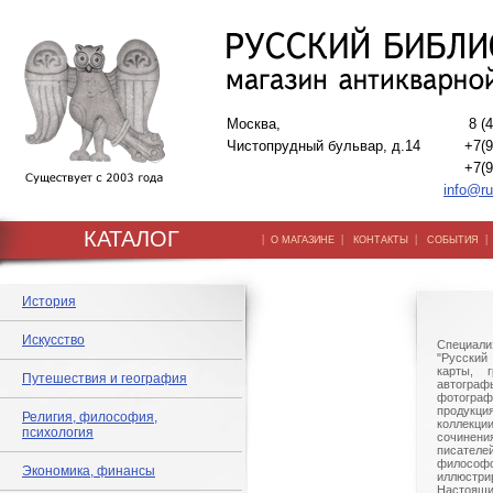
Москва,
8 (
Чистопрудный бульвар, д.14
+7(9
+7(9
info@ru
КАТАЛОГ
|
|
|
О МАГАЗИНЕ
КОНТАКТЫ
СОБЫТИЯ
История
Искусство
Специали
"Русский 
карты, г
Путешествия и география
автогр
фотографи
продукц
Религия, философия,
коллек
психология
сочине
писател
филосо
Экономика, финансы
иллюстри
Настоящи