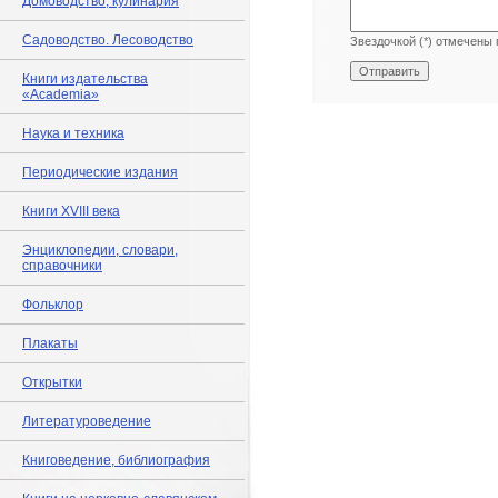
Домоводство, кулинария
Садоводство. Лесоводство
Звездочкой (*) отмечены 
Книги издательства
«Academia»
Наука и техника
Периодические издания
Книги XVIII века
Энциклопедии, словари,
справочники
Фольклор
Плакаты
Открытки
Литературоведение
Книговедение, библиография