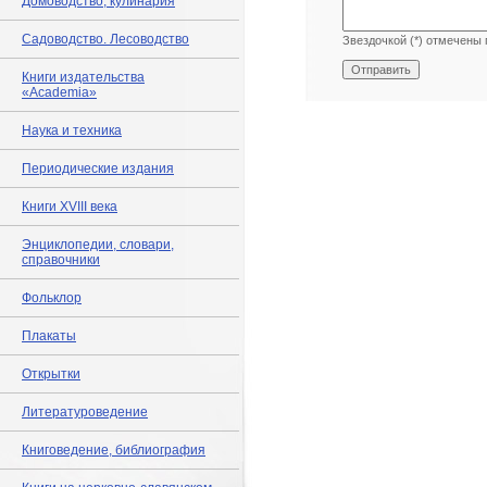
Домоводство, кулинария
Садоводство. Лесоводство
Звездочкой (*) отмечены 
Книги издательства
«Academia»
Наука и техника
Периодические издания
Книги XVIII века
Энциклопедии, словари,
справочники
Фольклор
Плакаты
Открытки
Литературоведение
Книговедение, библиография