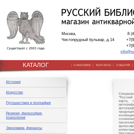
Москва,
8 (
Чистопрудный бульвар, д.14
+7(9
+7(9
info@ru
КАТАЛОГ
|
|
|
О МАГАЗИНЕ
КОНТАКТЫ
СОБЫТИЯ
История
Искусство
Специали
"Русский 
карты, г
Путешествия и география
автогр
фотографи
продукц
Религия, философия,
коллек
психология
сочине
писател
филосо
Экономика, финансы
иллюстри
Настоящи