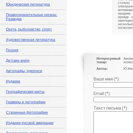
столько 
Юридическая литература
электрон
антиквар
продаже.
Правоохранительные органы.
прежде ч
Разведка
заинте
нескольк
посмотрет
Охота, рыболовство, спорт
Художественная литература
Поэзия
Интересуемый
Амери
Детские книги
товар:
иллюс
Автор:
Ю.Мещ
Автографы, рукописи
Ваше имя (*):
Иудаика
Географические карты
Email (*):
Гравюры и литографии
Текст письма (*):
Старинные фотографии
Издания русской эмиграции