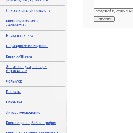
Домоводство, кулинария
Садоводство. Лесоводство
Звездочкой (*) отмечены 
Книги издательства
«Academia»
Наука и техника
Периодические издания
Книги XVIII века
Энциклопедии, словари,
справочники
Фольклор
Плакаты
Открытки
Литературоведение
Книговедение, библиография