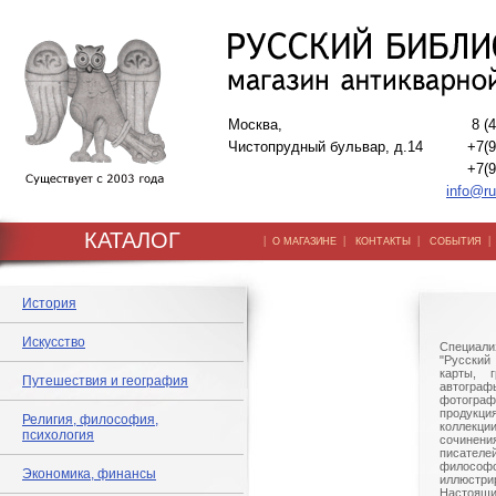
Москва,
8 (
Чистопрудный бульвар, д.14
+7(9
+7(9
info@ru
КАТАЛОГ
|
|
|
О МАГАЗИНЕ
КОНТАКТЫ
СОБЫТИЯ
История
Искусство
Специали
"Русский 
карты, г
Путешествия и география
автогр
фотографи
продукц
Религия, философия,
коллек
психология
сочине
писател
филосо
Экономика, финансы
иллюстри
Настоящи