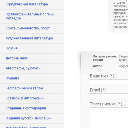
столько 
Юридическая литература
электрон
антиквар
продаже.
Правоохранительные органы.
прежде ч
Разведка
заинте
нескольк
посмотрет
Охота, рыболовство, спорт
Художественная литература
Поэзия
Интересуемый
[Гедео
Детские книги
товар:
доски
Автор:
Гедео
Автографы, рукописи
Ваше имя (*):
Иудаика
Географические карты
Email (*):
Гравюры и литографии
Текст письма (*):
Старинные фотографии
Издания русской эмиграции