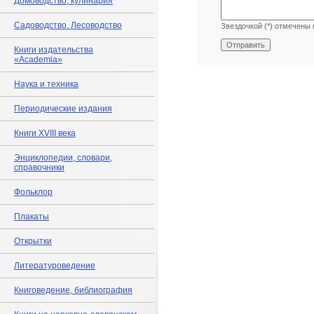
Домоводство, кулинария
Садоводство. Лесоводство
Звездочкой (*) отмечены 
Книги издательства
«Academia»
Наука и техника
Периодические издания
Книги XVIII века
Энциклопедии, словари,
справочники
Фольклор
Плакаты
Открытки
Литературоведение
Книговедение, библиография