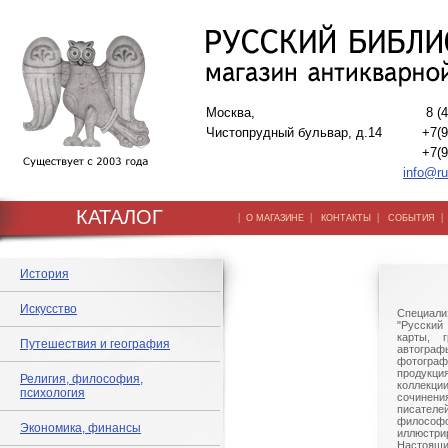
Москва,
8 (
Чистопрудный бульвар, д.14
+7(9
+7(9
info@ru
КАТАЛОГ
|
|
|
О МАГАЗИНЕ
КОНТАКТЫ
СОБЫТИЯ
История
Искусство
Специали
"Русский 
карты, г
Путешествия и география
автогр
фотографи
продукц
Религия, философия,
коллек
психология
сочине
писател
филосо
Экономика, финансы
иллюстри
Настоящи