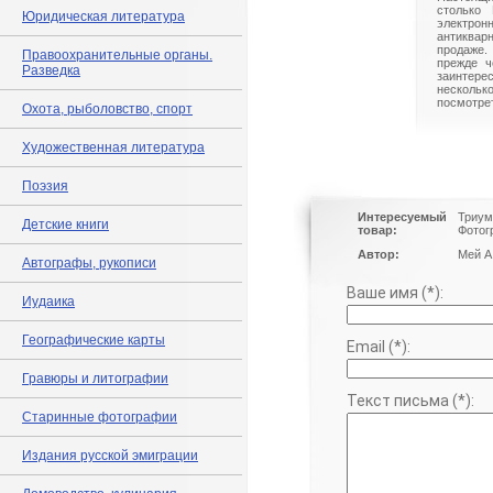
столько 
Юридическая литература
электрон
антиквар
продаже.
Правоохранительные органы.
прежде ч
Разведка
заинте
нескольк
посмотрет
Охота, рыболовство, спорт
Художественная литература
Поэзия
Интересуемый
Триум
Детские книги
товар:
Фотог
Автор:
Мей А
Автографы, рукописи
Ваше имя (*):
Иудаика
Географические карты
Email (*):
Гравюры и литографии
Текст письма (*):
Старинные фотографии
Издания русской эмиграции