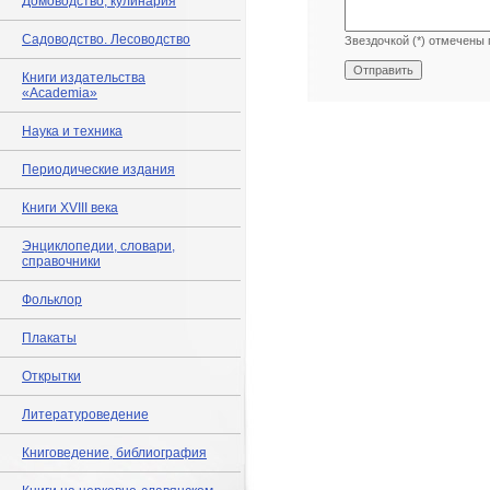
Домоводство, кулинария
Садоводство. Лесоводство
Звездочкой (*) отмечены 
Книги издательства
«Academia»
Наука и техника
Периодические издания
Книги XVIII века
Энциклопедии, словари,
справочники
Фольклор
Плакаты
Открытки
Литературоведение
Книговедение, библиография