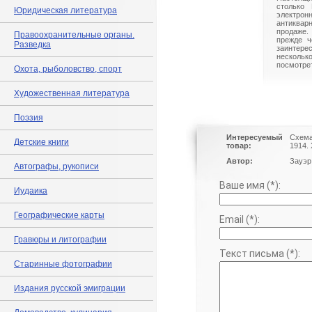
столько 
Юридическая литература
электрон
антиквар
продаже.
Правоохранительные органы.
прежде ч
Разведка
заинте
нескольк
посмотрет
Охота, рыболовство, спорт
Художественная литература
Поэзия
Интересуемый
Схема
Детские книги
товар:
1914.
Автор:
Зауэр
Автографы, рукописи
Ваше имя (*):
Иудаика
Географические карты
Email (*):
Гравюры и литографии
Текст письма (*):
Старинные фотографии
Издания русской эмиграции