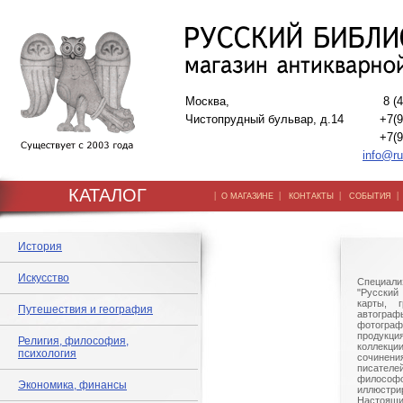
Москва,
8 (
Чистопрудный бульвар, д.14
+7(9
+7(9
info@ru
КАТАЛОГ
|
|
|
О МАГАЗИНЕ
КОНТАКТЫ
СОБЫТИЯ
История
Искусство
Специали
"Русский 
карты, г
Путешествия и география
автогр
фотографи
продукц
Религия, философия,
коллек
психология
сочине
писател
филосо
Экономика, финансы
иллюстри
Настоящи