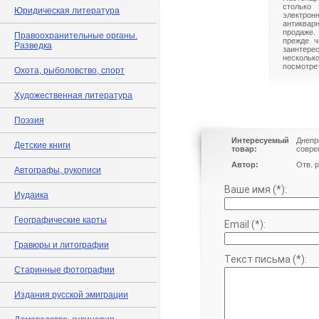
столько 
Юридическая литература
электрон
антиквар
продаже.
Правоохранительные органы.
прежде ч
Разведка
заинте
нескольк
посмотрет
Охота, рыболовство, спорт
Художественная литература
Поэзия
Интересуемый
Днепр
Детские книги
товар:
совре
Автор:
Отв. 
Автографы, рукописи
Ваше имя (*):
Иудаика
Географические карты
Email (*):
Гравюры и литографии
Текст письма (*):
Старинные фотографии
Издания русской эмиграции