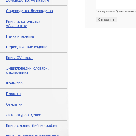
Домоводство, кулинария
Садоводство. Лесоводство
Звездочкой (*) отмечены 
Книги издательства
«Academia»
Наука и техника
Периодические издания
Книги XVIII века
Энциклопедии, словари,
справочники
Фольклор
Плакаты
Открытки
Литературоведение
Книговедение, библиография