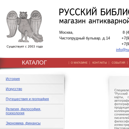
Москва,
8 (
Чистопрудный бульвар, д.14
+7(9
+7(9
info@ru
КАТАЛОГ
|
|
|
О МАГАЗИНЕ
КОНТАКТЫ
СОБЫТИЯ
История
Искусство
Специали
"Русский 
карты, г
Путешествия и география
автогр
фотографи
продукц
Религия, философия,
коллек
психология
сочине
писател
филосо
Экономика, финансы
иллюстри
Настоящи