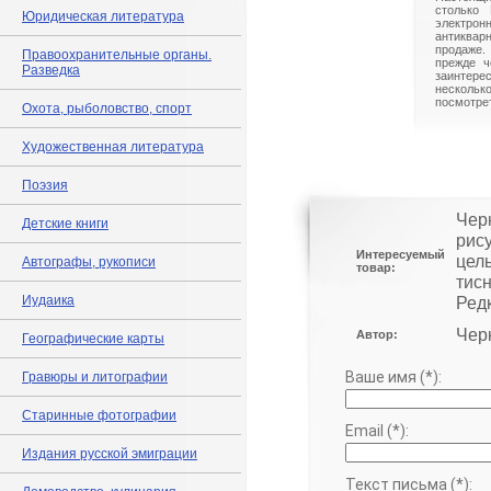
столько 
Юридическая литература
электрон
антиквар
продаже.
Правоохранительные органы.
прежде ч
Разведка
заинте
нескольк
посмотрет
Охота, рыболовство, спорт
Художественная литература
Поэзия
Черк
Детские книги
рису
Интересуемый
цел
Автографы, рукописи
товар:
тис
Иудаика
Редк
Чер
Автор:
Географические карты
Ваше имя (*):
Гравюры и литографии
Старинные фотографии
Email (*):
Издания русской эмиграции
Текст письма (*):