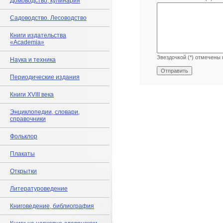
Домоводство, кулинария
Садоводство. Лесоводство
Книги издательства
«Academia»
Звездочкой (*) отмечены 
Наука и техника
Периодические издания
Книги XVIII века
Энциклопедии, словари,
справочники
Фольклор
Плакаты
Открытки
Литературоведение
Книговедение, библиография