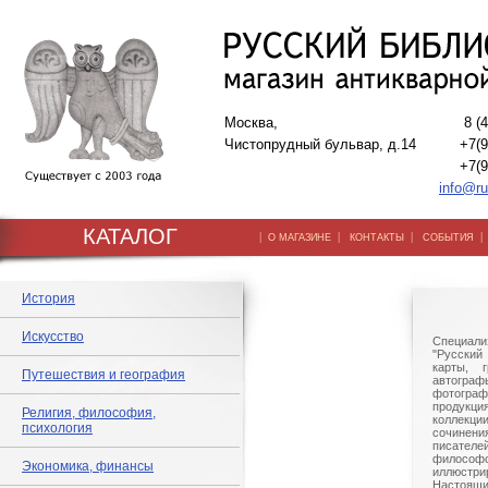
Москва,
8 (
Чистопрудный бульвар, д.14
+7(9
+7(9
info@ru
КАТАЛОГ
|
|
|
О МАГАЗИНЕ
КОНТАКТЫ
СОБЫТИЯ
История
Искусство
Специали
"Русский 
карты, г
Путешествия и география
автогр
фотографи
продукц
Религия, философия,
коллек
психология
сочине
писател
филосо
Экономика, финансы
иллюстри
Настоящи