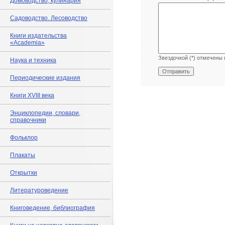
Домоводство, кулинария
Садоводство. Лесоводство
Книги издательства
«Academia»
Звездочкой (*) отмечены 
Наука и техника
Периодические издания
Книги XVIII века
Энциклопедии, словари,
справочники
Фольклор
Плакаты
Открытки
Литературоведение
Книговедение, библиография