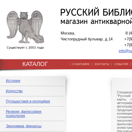
Москва,
8 (
Чистопрудный бульвар, д.14
+7(9
+7(9
info@ru
КАТАЛОГ
|
|
|
О МАГАЗИНЕ
КОНТАКТЫ
СОБЫТИЯ
История
Искусство
Специали
"Русский 
карты, г
Путешествия и география
автогр
фотографи
продукц
Религия, философия,
коллек
психология
сочине
писател
филосо
Экономика, финансы
иллюстри
Настоящи