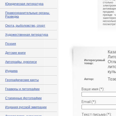
столько 
Юридическая литература
электрон
антиквар
продаже.
Правоохранительные органы.
прежде ч
Разведка
заинте
нескольк
посмотрет
Охота, рыболовство, спорт
Художественная литература
Поэзия
Каза
Детские книги
Лит
Интересуемый
Отл
Автографы, рукописи
товар:
лит
Иудаика
куль
Тозе
Автор:
Географические карты
Ваше имя (*):
Гравюры и литографии
Старинные фотографии
Email (*):
Издания русской эмиграции
Текст письма (*):