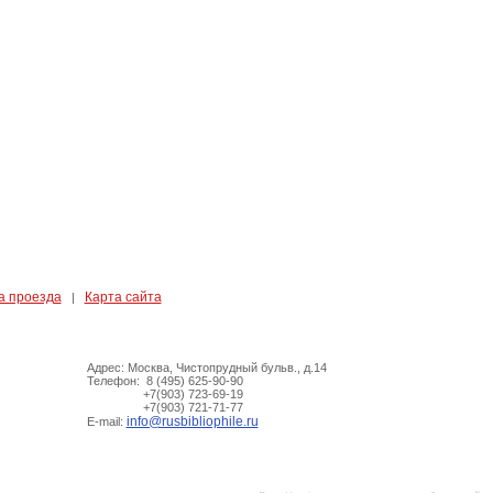
а проезда
Карта сайта
|
Адрес: Москва, Чистопрудный бульв., д.14
Телефон: 8 (495) 625-90-90
+7(903) 723-69-19
+7(903) 721-71-77
info@rusbibliophile.ru
E-mail: