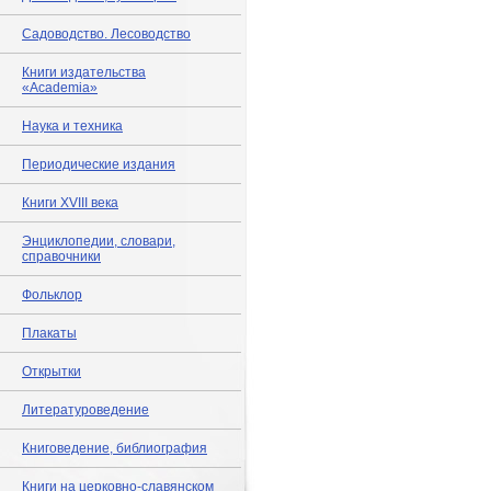
Садоводство. Лесоводство
Книги издательства
«Academia»
Наука и техника
Периодические издания
Книги XVIII века
Энциклопедии, словари,
справочники
Фольклор
Плакаты
Открытки
Литературоведение
Книговедение, библиография
Книги на церковно-славянском