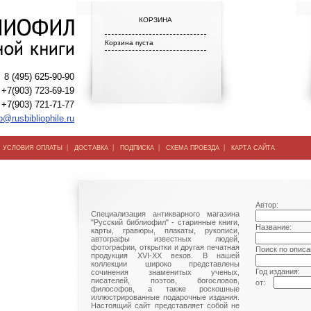
КОРЗИНА
Корзина пуста
8 (495) 625-90-90
+7(903) 723-69-19
+7(903) 721-71-77
o@rusbibliophile.ru
|
|
|
|
|
УСЛОВИЯ ОПЛАТЫ
ДОСТАВКА
ПОДПИСКА
СХЕМА ПРОЕЗДА
КАРТА САЙТА
Автор:
Специализация антикварного магазина
"Русский библиофил" - старинные книги,
Название:
карты, гравюры, плакаты, рукописи,
автографы известных людей,
фотографии, открытки и другая печатная
Поиск по описа
продукция XVI-XX веков. В нашей
коллекции широко представлены
Год издания:
сочинения знаменитых ученых,
писателей, поэтов, богословов,
от:
философов, а также роскошные
иллюстрированные подарочные издания.
Настоящий сайт представляет собой не