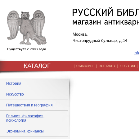
Москва,
Чистопрудный бульвар, д.14
inf
КАТАЛОГ
|
|
|
О МАГАЗИНЕ
КОНТАКТЫ
СОБЫТИЯ
История
Искусство
Путешествия и география
Религия, философия,
психология
Экономика, финансы