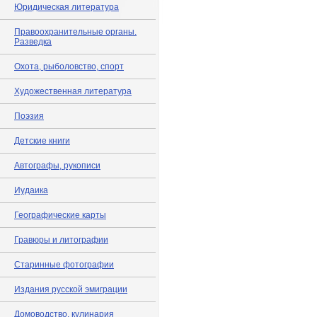
Юридическая литература
Правоохранительные органы.
Разведка
Охота, рыболовство, спорт
Художественная литература
Поэзия
Детские книги
Автографы, рукописи
Иудаика
Географические карты
Гравюры и литографии
Старинные фотографии
Издания русской эмиграции
Домоводство, кулинария