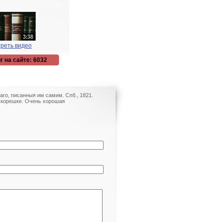
реть видео
г на сайте: 6032
го, писанныя им самим. Спб., 1821.
 корешке. Очень хорошая