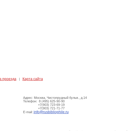
а проезда
Карта сайта
|
Адрес: Москва, Чистопрудный бульв., д.14
Телефон: 8 (495) 625-90-90
+7(903) 723-69-19
+7(903) 721-71-77
info@rusbibliophile.ru
E-mail: