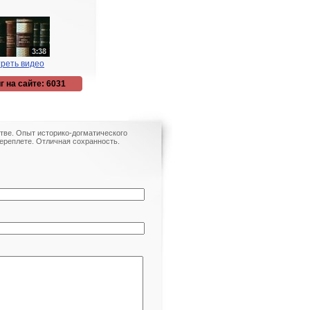
реть видео
г на сайте: 6031
стве. Опыт историко-догматического
ереплете. Отличная сохранность.