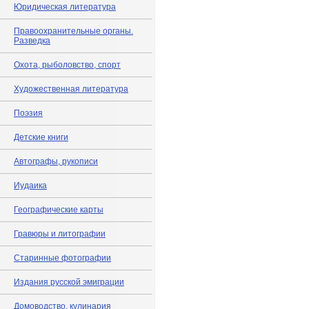
Юридическая литература
Правоохранительные органы.
Разведка
Охота, рыболовство, спорт
Художественная литература
Поэзия
Детские книги
Автографы, рукописи
Иудаика
Географические карты
Гравюры и литографии
Старинные фотографии
Издания русской эмиграции
Домоводство, кулинария