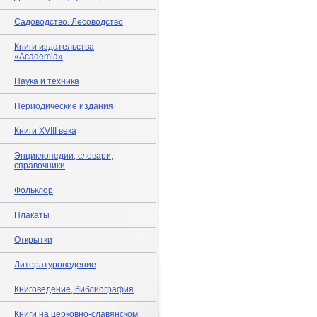
Садоводство. Лесоводство
Книги издательства
«Academia»
Наука и техника
Периодические издания
Книги XVIII века
Энциклопедии, словари,
справочники
Фольклор
Плакаты
Открытки
Литературоведение
Книговедение, библиография
Книги на церковно-славянском