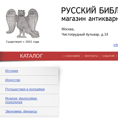
Москва,
Чистопрудный бульвар, д.14
inf
КАТАЛОГ
|
|
|
О МАГАЗИНЕ
КОНТАКТЫ
СОБЫТИЯ
История
Искусство
Путешествия и география
Религия, философия,
психология
Экономика, финансы