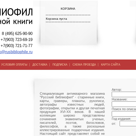
КОРЗИНА
Корзина пуста
8 (495) 625-90-90
+7(903) 723-69-19
+7(903) 721-71-77
o@rusbibliophile.ru
|
|
|
|
|
УСЛОВИЯ ОПЛАТЫ
ДОСТАВКА
ПОДПИСКА
СХЕМА ПРОЕЗДА
КАРТА САЙТА
Автор:
Специализация антикварного магазина
"Русский библиофил" - старинные книги,
Название:
карты, гравюры, плакаты, рукописи,
автографы известных людей,
фотографии, открытки и другая печатная
Поиск по описа
продукция XVI-XX веков. В нашей
коллекции широко представлены
Год издания:
сочинения знаменитых ученых,
писателей, поэтов, богословов,
от:
философов, а также роскошные
иллюстрированные подарочные издания.
Настоящий сайт представляет собой не