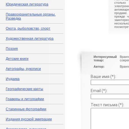
столько 
Юридическая литература
электрон
антиквар
продаже.
Правоохранительные органы.
прежде ч
Разведка
заинте
нескольк
посмотрет
Охота, рыболовство, спорт
Художественная литература
Поэзия
Интересуемый
Вранг
Детские книги
товар:
совре
Автор:
Вранг
Автографы, рукописи
Ваше имя (*):
Иудаика
Географические карты
Email (*):
Гравюры и литографии
Текст письма (*):
Старинные фотографии
Издания русской эмиграции