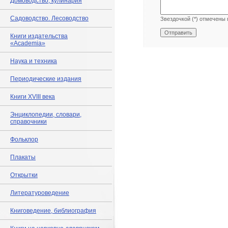
Домоводство, кулинария
Садоводство. Лесоводство
Звездочкой (*) отмечены 
Книги издательства
«Academia»
Наука и техника
Периодические издания
Книги XVIII века
Энциклопедии, словари,
справочники
Фольклор
Плакаты
Открытки
Литературоведение
Книговедение, библиография