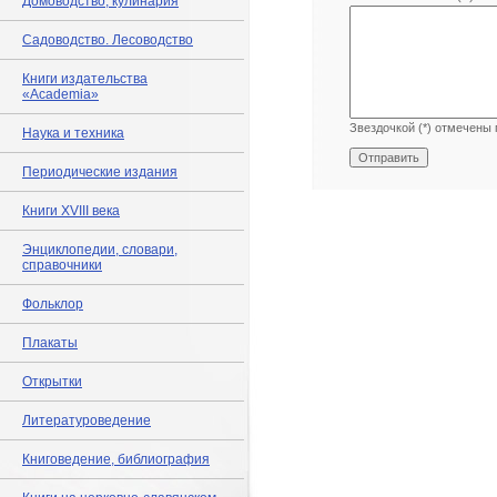
Домоводство, кулинария
Садоводство. Лесоводство
Книги издательства
«Academia»
Звездочкой (*) отмечены 
Наука и техника
Периодические издания
Книги XVIII века
Энциклопедии, словари,
справочники
Фольклор
Плакаты
Открытки
Литературоведение
Книговедение, библиография