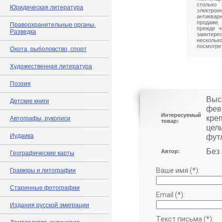
столько 
Юридическая литература
электрон
антиквар
продаже.
Правоохранительные органы.
прежде ч
Разведка
заинте
нескольк
посмотрет
Охота, рыболовство, спорт
Художественная литература
Поэзия
Выс
Детские книги
фев
Интересуемый
кре
Автографы, рукописи
товар:
цел
Иудаика
футл
Без
Автор:
Географические карты
Ваше имя (*):
Гравюры и литографии
Старинные фотографии
Email (*):
Издания русской эмиграции
Текст письма (*):