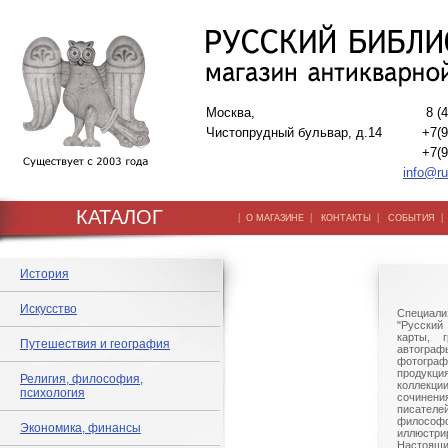
Москва,
8 (
Чистопрудный бульвар, д.14
+7(9
+7(9
info@ru
КАТАЛОГ
|
|
|
О МАГАЗИНЕ
КОНТАКТЫ
СОБЫТИЯ
История
Искусство
Специали
"Русский 
карты, г
Путешествия и география
автогр
фотографи
продукц
Религия, философия,
коллек
психология
сочине
писател
филосо
Экономика, финансы
иллюстри
Настоящи