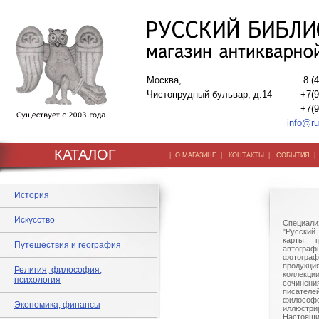
Москва,
8 (
Чистопрудный бульвар, д.14
+7(9
+7(9
info@ru
КАТАЛОГ
|
|
|
О МАГАЗИНЕ
КОНТАКТЫ
СОБЫТИЯ
История
Искусство
Специали
"Русский 
карты, г
Путешествия и география
автогр
фотографи
продукц
Религия, философия,
коллек
психология
сочине
писател
филосо
Экономика, финансы
иллюстри
Настоящи