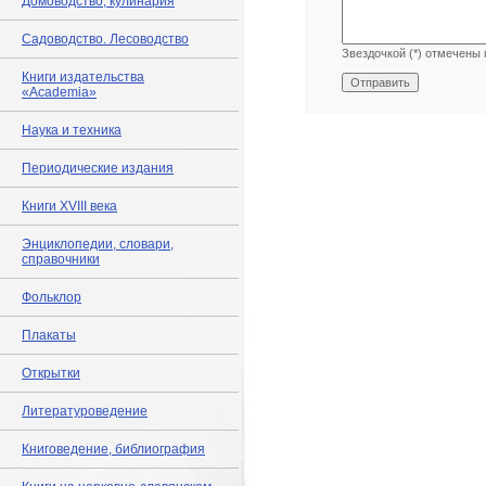
Домоводство, кулинария
Садоводство. Лесоводство
Звездочкой (*) отмечены 
Книги издательства
«Academia»
Наука и техника
Периодические издания
Книги XVIII века
Энциклопедии, словари,
справочники
Фольклор
Плакаты
Открытки
Литературоведение
Книговедение, библиография