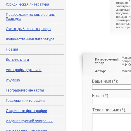
столько 
Юридическая литература
электрон
антиквар
продаже.
Правоохранительные органы.
прежде ч
Разведка
заинте
нескольк
посмотрет
Охота, рыболовство, спорт
Художественная литература
Поэзия
Макси
Детские книги
Интересуемый
совре
товар:
М.Н.О
Автографы, рукописи
Автор:
Макси
Иудаика
Ваше имя (*):
Географические карты
Email (*):
Гравюры и литографии
Текст письма (*):
Старинные фотографии
Издания русской эмиграции