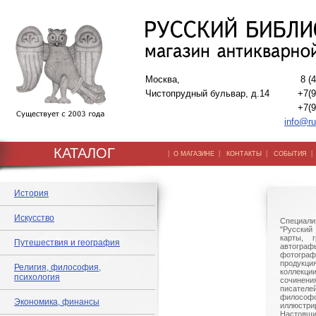
Москва,
8 (
Чистопрудный бульвар, д.14
+7(9
+7(9
info@ru
КАТАЛОГ
|
|
|
О МАГАЗИНЕ
КОНТАКТЫ
СОБЫТИЯ
История
Искусство
Специали
"Русский 
карты, г
Путешествия и география
автогр
фотографи
продукц
Религия, философия,
коллек
психология
сочине
писател
филосо
Экономика, финансы
иллюстри
Настоящи