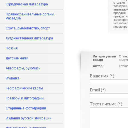
столько 
Юридическая литература
электрон
антиквар
продаже.
Правоохранительные органы.
прежде ч
Разведка
заинте
нескольк
посмотрет
Охота, рыболовство, спорт
Художественная литература
Поэзия
Интересуемый
Станю
Детские книги
товар:
полук
Автор:
Станю
Автографы, рукописи
Ваше имя (*):
Иудаика
Географические карты
Email (*):
Гравюры и литографии
Текст письма (*):
Старинные фотографии
Издания русской эмиграции