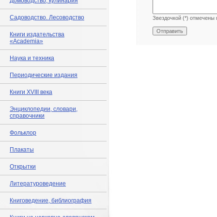
Домоводство, кулинария
Садоводство. Лесоводство
Звездочкой (*) отмечены 
Книги издательства
«Academia»
Наука и техника
Периодические издания
Книги XVIII века
Энциклопедии, словари,
справочники
Фольклор
Плакаты
Открытки
Литературоведение
Книговедение, библиография