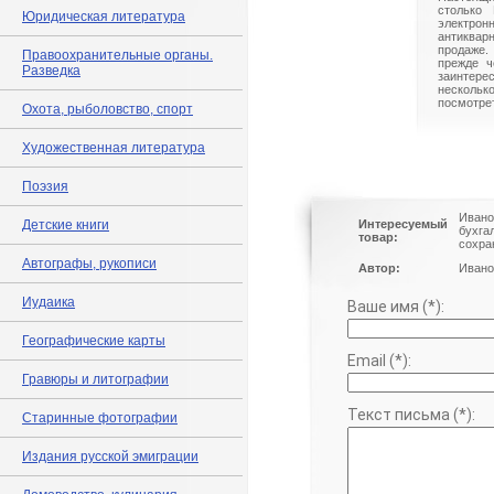
столько 
Юридическая литература
электрон
антиквар
продаже.
Правоохранительные органы.
прежде ч
Разведка
заинте
нескольк
посмотрет
Охота, рыболовство, спорт
Художественная литература
Поэзия
Ивано
Детские книги
Интересуемый
бухга
товар:
сохра
Автографы, рукописи
Автор:
Ивано
Иудаика
Ваше имя (*):
Географические карты
Email (*):
Гравюры и литографии
Текст письма (*):
Старинные фотографии
Издания русской эмиграции