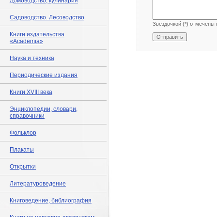
Домоводство, кулинария
Садоводство. Лесоводство
Звездочкой (*) отмечены 
Книги издательства
«Academia»
Наука и техника
Периодические издания
Книги XVIII века
Энциклопедии, словари,
справочники
Фольклор
Плакаты
Открытки
Литературоведение
Книговедение, библиография