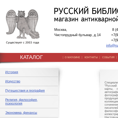
Москва,
8 (
Чистопрудный бульвар, д.14
+7(9
+7(9
info@ru
КАТАЛОГ
|
|
|
О МАГАЗИНЕ
КОНТАКТЫ
СОБЫТИЯ
История
Искусство
Специали
"Русский 
карты, г
Путешествия и география
автогр
фотографи
продукц
Религия, философия,
коллек
психология
сочине
писател
филосо
Экономика, финансы
иллюстри
Настоящи