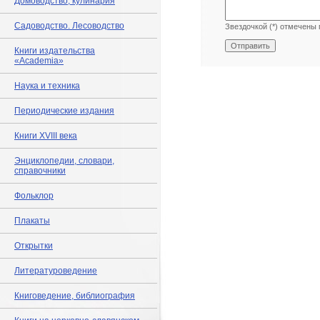
Домоводство, кулинария
Садоводство. Лесоводство
Звездочкой (*) отмечены 
Книги издательства
«Academia»
Наука и техника
Периодические издания
Книги XVIII века
Энциклопедии, словари,
справочники
Фольклор
Плакаты
Открытки
Литературоведение
Книговедение, библиография