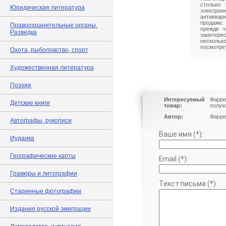
столько 
Юридическая литература
электрон
антиквар
продаже.
Правоохранительные органы.
прежде ч
Разведка
заинте
нескольк
посмотрет
Охота, рыболовство, спорт
Художественная литература
Поэзия
Интересуемый
Фарре
Детские книги
товар:
полук
Автор:
Фарре
Автографы, рукописи
Ваше имя (*):
Иудаика
Географические карты
Email (*):
Гравюры и литографии
Текст письма (*):
Старинные фотографии
Издания русской эмиграции