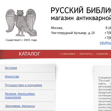
Москва,
8 (
Чистопрудный бульвар, д.14
+7(9
+7(9
info@ru
КАТАЛОГ
|
|
|
О МАГАЗИНЕ
КОНТАКТЫ
СОБЫТИЯ
История
Искусство
Специали
"Русский 
карты, г
Путешествия и география
автогр
фотографи
продукц
Религия, философия,
коллек
психология
сочине
писател
филосо
Экономика, финансы
иллюстри
Настоящи