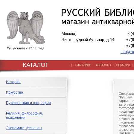
Москва,
8 (
Чистопрудный бульвар, д.14
+7(9
+7(9
info@ru
КАТАЛОГ
|
|
|
О МАГАЗИНЕ
КОНТАКТЫ
СОБЫТИЯ
История
Искусство
Специали
"Русский 
карты, г
Путешествия и география
автогр
фотографи
продукц
Религия, философия,
коллек
психология
сочине
писател
филосо
Экономика, финансы
иллюстри
Настоящи