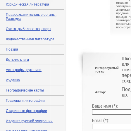
столько 
Юридическая литература
электрон
антиквар
продаже.
Правоохранительные органы.
прежде ч
Разведка
заинте
нескольк
посмотрет
Охота, рыболовство, спорт
Художественная литература
Поэзия
Шко
Детские книги
для 
Интересуемый
том
Автографы, рукописи
товар:
пер
Иудаика
сох
Под 
Географические карты
Автор:
др.
Гравюры и литографии
Ваше имя (*):
Старинные фотографии
Email (*):
Издания русской эмиграции