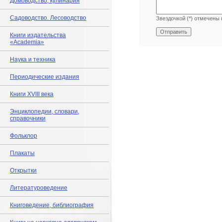
Домоводство, кулинария
Садоводство. Лесоводство
Звездочкой (*) отмечены 
Книги издательства
«Academia»
Наука и техника
Периодические издания
Книги XVIII века
Энциклопедии, словари,
справочники
Фольклор
Плакаты
Открытки
Литературоведение
Книговедение, библиография