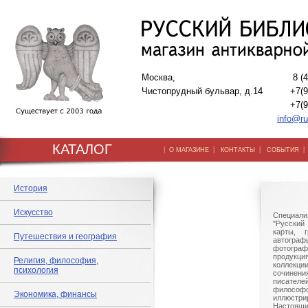
Москва,
8 (
Чистопрудный бульвар, д.14
+7(9
+7(9
info@ru
КАТАЛОГ
|
|
|
О МАГАЗИНЕ
КОНТАКТЫ
СОБЫТИЯ
История
Искусство
Специали
"Русский 
карты, г
Путешествия и география
автогр
фотографи
продукц
Религия, философия,
коллек
психология
сочине
писател
филосо
Экономика, финансы
иллюстри
Настоящи