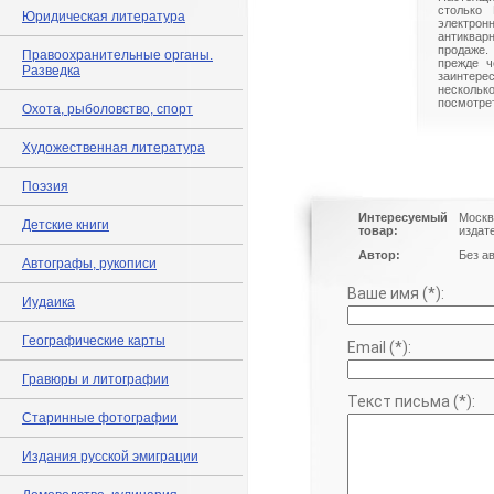
столько 
Юридическая литература
электрон
антиквар
продаже.
Правоохранительные органы.
прежде ч
Разведка
заинте
нескольк
посмотрет
Охота, рыболовство, спорт
Художественная литература
Поэзия
Интересуемый
Москв
Детские книги
товар:
издат
Автор:
Без а
Автографы, рукописи
Ваше имя (*):
Иудаика
Географические карты
Email (*):
Гравюры и литографии
Текст письма (*):
Старинные фотографии
Издания русской эмиграции