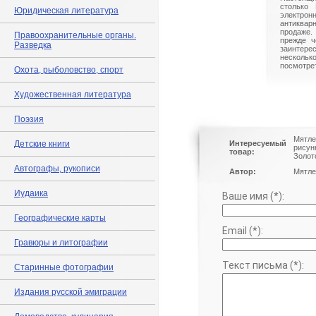
столько 
Юридическая литература
электрон
антиквар
продаже.
Правоохранительные органы.
прежде ч
Разведка
заинте
нескольк
посмотрет
Охота, рыболовство, спорт
Художественная литература
Поэзия
Мятле
Детские книги
Интересуемый
рисун
товар:
Золот
Автографы, рукописи
Автор:
Мятле
Иудаика
Ваше имя (*):
Географические карты
Email (*):
Гравюры и литографии
Текст письма (*):
Старинные фотографии
Издания русской эмиграции