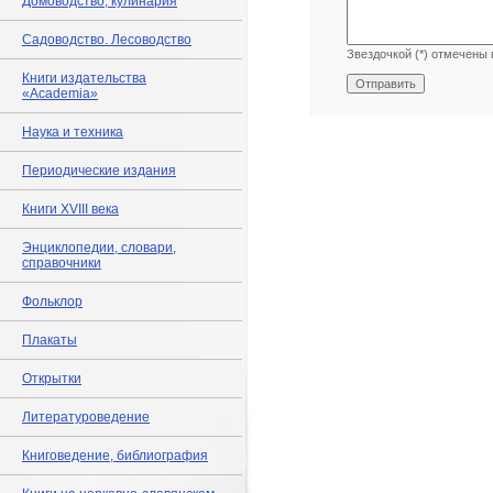
Домоводство, кулинария
Садоводство. Лесоводство
Звездочкой (*) отмечены 
Книги издательства
«Academia»
Наука и техника
Периодические издания
Книги XVIII века
Энциклопедии, словари,
справочники
Фольклор
Плакаты
Открытки
Литературоведение
Книговедение, библиография