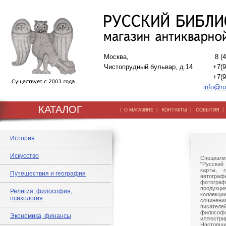
Москва,
8 (
Чистопрудный бульвар, д.14
+7(9
+7(9
info@ru
КАТАЛОГ
|
|
|
О МАГАЗИНЕ
КОНТАКТЫ
СОБЫТИЯ
История
Искусство
Специали
"Русский 
карты, г
Путешествия и география
автогр
фотографи
продукц
Религия, философия,
коллек
психология
сочине
писател
филосо
Экономика, финансы
иллюстри
Настоящи