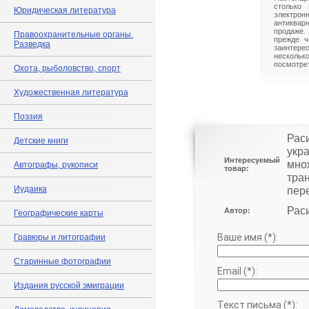
столько 
Юридическая литература
электрон
антиквар
продаже.
Правоохранительные органы.
прежде ч
Разведка
заинте
нескольк
посмотрет
Охота, рыболовство, спорт
Художественная литература
Поэзия
Рас
Детские книги
укра
Интересуемый
мно
Автографы, рукописи
товар:
тра
Иудаика
пер
Рас
Автор:
Географические карты
Ваше имя (*):
Гравюры и литографии
Старинные фотографии
Email (*):
Издания русской эмиграции
Текст письма (*):