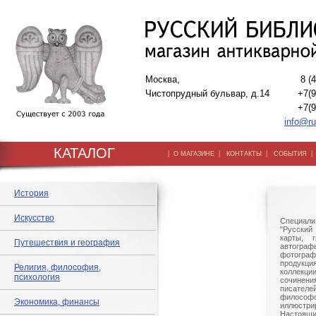
Москва,
8 (
Чистопрудный бульвар, д.14
+7(9
+7(9
info@ru
КАТАЛОГ
|
|
|
О МАГАЗИНЕ
КОНТАКТЫ
СОБЫТИЯ
История
Искусство
Специали
"Русский 
карты, г
Путешествия и география
автогр
фотографи
продукц
Религия, философия,
коллек
психология
сочине
писател
филосо
Экономика, финансы
иллюстри
Настоящи