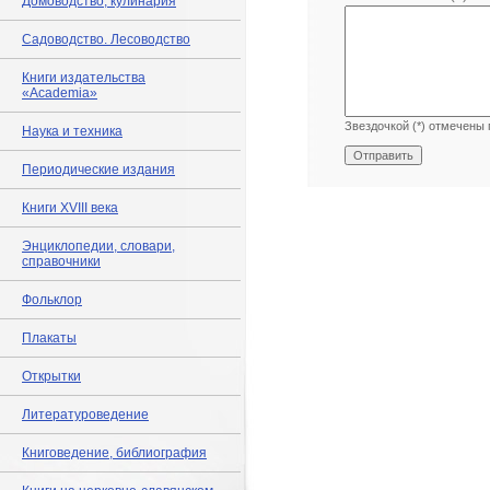
Домоводство, кулинария
Садоводство. Лесоводство
Книги издательства
«Academia»
Звездочкой (*) отмечены 
Наука и техника
Периодические издания
Книги XVIII века
Энциклопедии, словари,
справочники
Фольклор
Плакаты
Открытки
Литературоведение
Книговедение, библиография