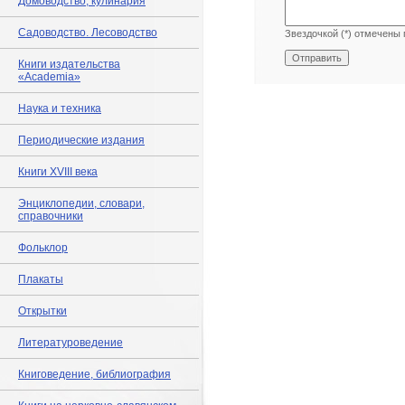
Домоводство, кулинария
Садоводство. Лесоводство
Звездочкой (*) отмечены 
Книги издательства
«Academia»
Наука и техника
Периодические издания
Книги XVIII века
Энциклопедии, словари,
справочники
Фольклор
Плакаты
Открытки
Литературоведение
Книговедение, библиография