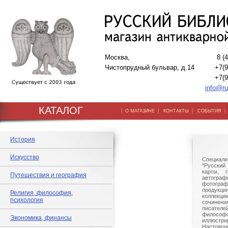
Москва,
8 (
Чистопрудный бульвар, д.14
+7(9
+7(9
info@ru
КАТАЛОГ
|
|
|
О МАГАЗИНЕ
КОНТАКТЫ
СОБЫТИЯ
История
Искусство
Специали
"Русский 
карты, г
Путешествия и география
автогр
фотографи
продукц
Религия, философия,
коллек
психология
сочине
писател
филосо
Экономика, финансы
иллюстри
Настоящи