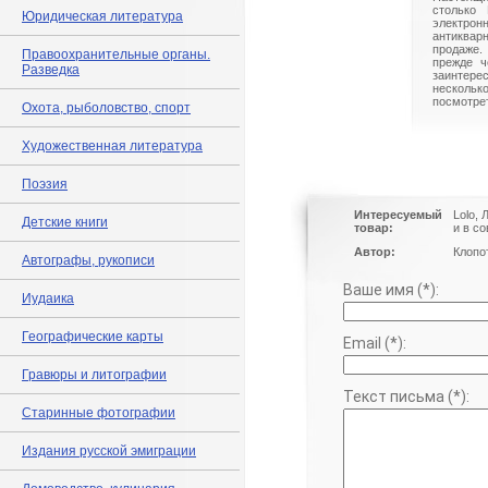
столько 
Юридическая литература
электрон
антиквар
продаже.
Правоохранительные органы.
прежде ч
Разведка
заинте
нескольк
посмотрет
Охота, рыболовство, спорт
Художественная литература
Поэзия
Интересуемый
Lolo, 
Детские книги
товар:
и в с
Автор:
Клопот
Автографы, рукописи
Ваше имя (*):
Иудаика
Географические карты
Email (*):
Гравюры и литографии
Текст письма (*):
Старинные фотографии
Издания русской эмиграции