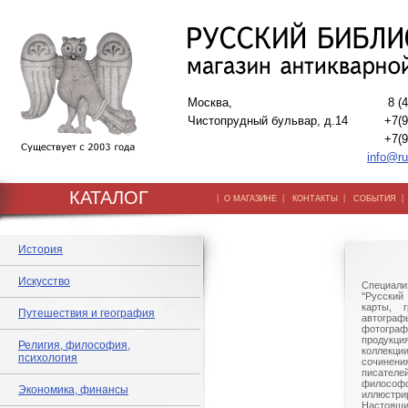
Москва,
8 (
Чистопрудный бульвар, д.14
+7(9
+7(9
info@ru
КАТАЛОГ
|
|
|
О МАГАЗИНЕ
КОНТАКТЫ
СОБЫТИЯ
История
Искусство
Специали
"Русский 
карты, г
Путешествия и география
автогр
фотографи
продукц
Религия, философия,
коллек
психология
сочине
писател
филосо
Экономика, финансы
иллюстри
Настоящи