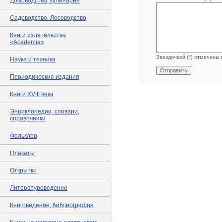
Домоводство, кулинария
Садоводство. Лесоводство
Книги издательства
«Academia»
Звездочкой (*) отмечены 
Наука и техника
Периодические издания
Книги XVIII века
Энциклопедии, словари,
справочники
Фольклор
Плакаты
Открытки
Литературоведение
Книговедение, библиография