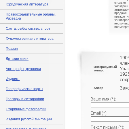
столько 
Юридическая литература
электрон
антиквар
продаже.
Правоохранительные органы.
прежде ч
Разведка
заинте
нескольк
посмотрет
Охота, рыболовство, спорт
Художественная литература
Поэзия
1905
Детские книги
член
Интересуемый
Учас
Автографы, рукописи
товар:
192
Иудаика
сох
Зак
Автор:
Географические карты
Ваше имя (*):
Гравюры и литографии
Старинные фотографии
Email (*):
Издания русской эмиграции
Текст письма (*):