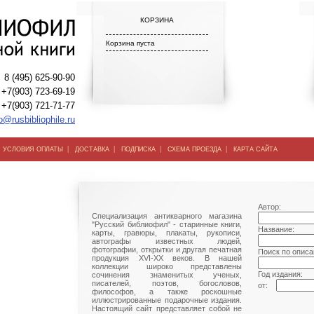
КОРЗИНА
Корзина пуста
8 (495) 625-90-90
+7(903) 723-69-19
+7(903) 721-71-77
o@rusbibliophile.ru
|
|
|
|
|
УСЛОВИЯ ОПЛАТЫ
ДОСТАВКА
ПОДПИСКА
СХЕМА ПРОЕЗДА
КАРТА САЙТА
Автор:
Специализация антикварного магазина
"Русский библиофил" - старинные книги,
Название:
карты, гравюры, плакаты, рукописи,
автографы известных людей,
фотографии, открытки и другая печатная
Поиск по описа
продукция XVI-XX веков. В нашей
коллекции широко представлены
Год издания:
сочинения знаменитых ученых,
писателей, поэтов, богословов,
от:
философов, а также роскошные
иллюстрированные подарочные издания.
Настоящий сайт представляет собой не