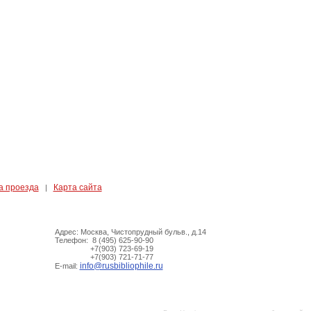
а проезда
Карта сайта
|
Адрес: Москва, Чистопрудный бульв., д.14
Телефон: 8 (495) 625-90-90
+7(903) 723-69-19
+7(903) 721-71-77
info@rusbibliophile.ru
E-mail: