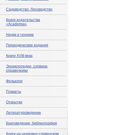
Садоводство. Лесоводство
Книги издательства
«Academia»
Наука и техника
Периодические издания
Книги XVIII века
Энциклопедии, словари,
справочники
Фольклор
Плакаты
Открытки
Литературоведение
Книговедение, библиография
Книги на церковно-славянском