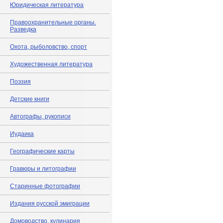
Юридическая литература
Правоохранительные органы.
Разведка
Охота, рыболовство, спорт
Художественная литература
Поэзия
Детские книги
Автографы, рукописи
Иудаика
Географические карты
Гравюры и литографии
Старинные фотографии
Издания русской эмиграции
Домоводство, кулинария