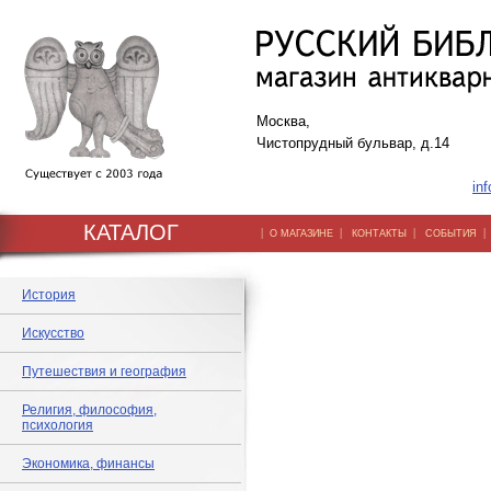
Москва,
Чистопрудный бульвар, д.14
inf
КАТАЛОГ
|
|
|
О МАГАЗИНЕ
КОНТАКТЫ
СОБЫТИЯ
История
Искусство
Путешествия и география
Религия, философия,
психология
Экономика, финансы