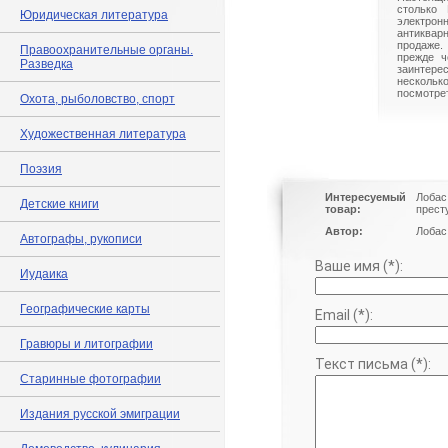
столько 
Юридическая литература
электрон
антиквар
продаже.
Правоохранительные органы.
прежде ч
Разведка
заинте
нескольк
посмотрет
Охота, рыболовство, спорт
Художественная литература
Поэзия
Интересуемый
Лобас
Детские книги
товар:
прест
Автор:
Лобас
Автографы, рукописи
Ваше имя (*):
Иудаика
Географические карты
Email (*):
Гравюры и литографии
Текст письма (*):
Старинные фотографии
Издания русской эмиграции