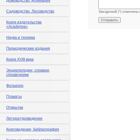
Домоводство, кулинария
Садоводство. Лесоводство
Звездочкой (*) отмечены 
Книги издательства
«Academia»
Наука и техника
Периодические издания
Книги XVIII века
Энциклопедии, словари,
справочники
Фольклор
Плакаты
Открытки
Литературоведение
Книговедение, библиография