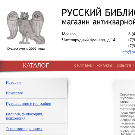
Москва,
8 (
Чистопрудный бульвар, д.14
+7(9
+7(9
info@ru
КАТАЛОГ
|
|
|
О МАГАЗИНЕ
КОНТАКТЫ
СОБЫТИЯ
История
Искусство
Специали
"Русский 
карты, г
Путешествия и география
автогр
фотографи
продукц
Религия, философия,
коллек
психология
сочине
писател
филосо
Экономика, финансы
иллюстри
Настоящи