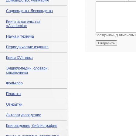
Домоводство, кулинария
Садоводство. Лесоводство
Книги издательства
«Academia»
Звездочкой (*) отмечены 
Наука и техника
Периодические издания
Книги XVIII века
Энциклопедии, словари,
справочники
Фольклор
Плакаты
Открытки
Литературоведение
Книговедение, библиография