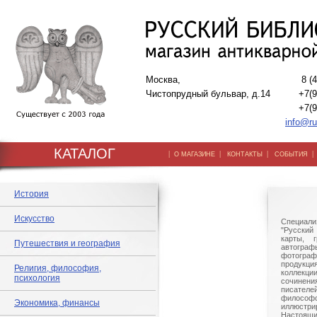
Москва,
8 (
Чистопрудный бульвар, д.14
+7(9
+7(9
info@ru
КАТАЛОГ
|
|
|
О МАГАЗИНЕ
КОНТАКТЫ
СОБЫТИЯ
История
Искусство
Специали
"Русский 
карты, г
Путешествия и география
автогр
фотографи
продукц
Религия, философия,
коллек
психология
сочине
писател
филосо
Экономика, финансы
иллюстри
Настоящи