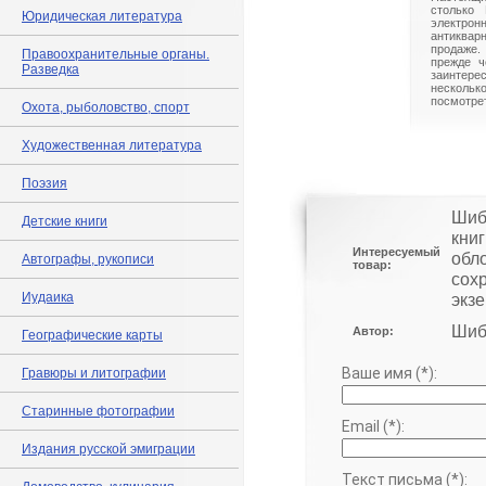
столько 
Юридическая литература
электрон
антиквар
продаже.
Правоохранительные органы.
прежде ч
Разведка
заинте
нескольк
посмотрет
Охота, рыболовство, спорт
Художественная литература
Поэзия
Шиб
Детские книги
книг
Интересуемый
обл
Автографы, рукописи
товар:
сох
Иудаика
экзе
Шиб
Автор:
Географические карты
Ваше имя (*):
Гравюры и литографии
Старинные фотографии
Email (*):
Издания русской эмиграции
Текст письма (*):