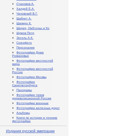
♦
Становов А.
♦
Халдей Е.А.
♦
Чеховский В.Г.
♦
Шайхет А.
♦
Шапиро К.
♦
Шерер, Набгольц и Ко
♦
Шумов Петр
♦
Энгель А.К.
♦
Союзфото
♦
Персоналии
♦
Фотографии Дома
Романовых
♦
Фотографии местностей
мира
♦
Фотографии местностей
России
♦
Фотографии Москвы
♦
Фотографии
Санктпетербурга
♦
Панорамы
♦
Фотографии типов
дореволюционной России
♦
Фотографии военные
♦
Фотографии железных дорог
♦
Альбомы
♦
Книги по истории и технике
фотографии
Издания русской эмиграции