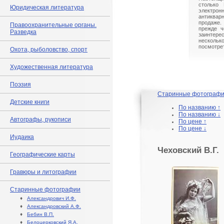
столько 
Юридическая литература
электрон
антиквар
продаже.
Правоохранительные органы.
прежде ч
Разведка
заинте
нескольк
посмотрет
Охота, рыболовство, спорт
Художественная литература
Поэзия
Старинные фотограф
Детские книги
По названию ↑
По названию ↓
Автографы, рукописи
По цене ↑
По цене ↓
Иудаика
Чеховский В.Г.
Географические карты
Гравюры и литографии
Старинные фотографии
♦
Александрович И.Ф.
♦
Александровский А.Ф.
♦
Бебин В.П.
♦
Белоцерковский Я.А.