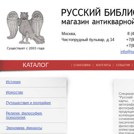
Москва,
8 (
Чистопрудный бульвар, д.14
+7(9
+7(9
info@ru
КАТАЛОГ
|
|
|
О МАГАЗИНЕ
КОНТАКТЫ
СОБЫТИЯ
История
Искусство
Специали
"Русский 
карты, г
Путешествия и география
автогр
фотографи
продукц
Религия, философия,
коллек
психология
сочине
писател
филосо
Экономика, финансы
иллюстри
Настоящи