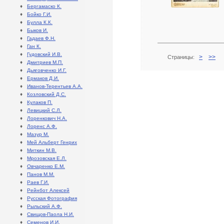
♦
Бергамаско К.
♦
Бойко Г.И.
♦
Булла К.К.
♦
Быков И.
♦
Гадаев Ф.Н.
♦
Ган К.
♦
Гудовский И.В.
>
>>
Страницы:
♦
Дмитриев М.П.
♦
Дьяговченко И.Г.
♦
Ермаков Д.И.
♦
Иванов-Терентьев А.А.
♦
Козловский Д.С.
♦
Кулаков П.
♦
Левицкий С.Л.
♦
Лоренкович Н.А.
♦
Лоренс А.Ф.
♦
Мазур М.
♦
Мей Альберт Генрих
♦
Миткин М.В.
♦
Мрозовская Е.Л.
♦
Овчаренко Е.М.
♦
Панов М.М.
♦
Раев Г.И.
♦
Рейнбот Алексей
♦
Русская Фотография
♦
Рыльский А.Ф.
♦
Свищов-Паола Н.И.
♦
Семенов И.И.