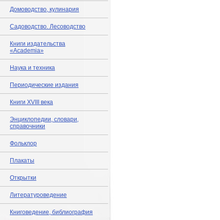
Домоводство, кулинария
Садоводство. Лесоводство
Книги издательства
«Academia»
Наука и техника
Периодические издания
Книги XVIII века
Энциклопедии, словари,
справочники
Фольклор
Плакаты
Открытки
Литературоведение
Книговедение, библиография