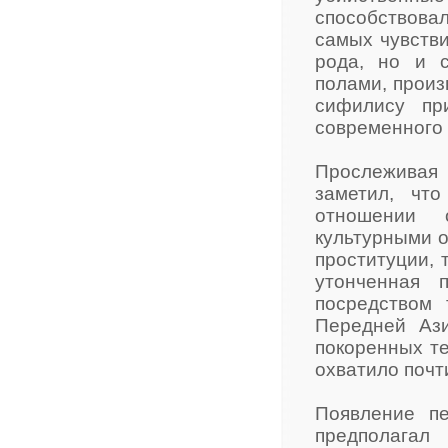
способствова
самых чувств
рода, но и 
полами, произ
сифилису пр
современного
Прослеживая
заметил, чт
отношении 
культурными 
проституции, 
утонченная 
посредством 
Передней Ази
покоренных те
охватило почт
Появление пе
предполага