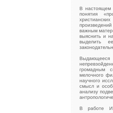
В настоящем 
понятия «п
христианских
произведений
важным матери
выяснить и н
выделить е
законодательн
Выдающееся 
непревзойденн
громадным с
мелочного фи
научного иссл
смысл и особ
анализу подве
антропологиче
В работе И