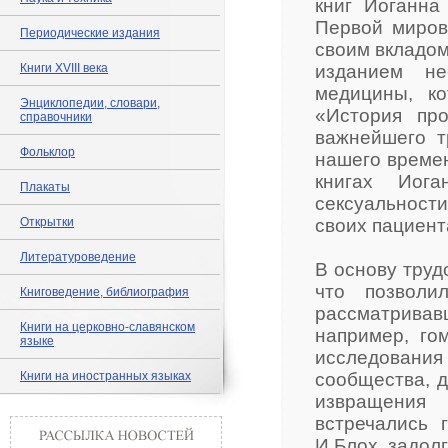
книг Иоганна
Первой миров
Периодические издания
своим вкладом
Книги XVIII века
изданием не
медицины, к
Энциклопедии, словари,
«История пр
справочники
важнейшего т
Фольклор
нашего времен
книгах Иог
Плакаты
сексуальност
Открытки
своих пациент
Литературоведение
В основу труд
что позволи
Книговедение, библиография
рассматривав
Книги на церковно-славянском
например, го
языке
исследовани
Книги на иностранных языках
сообщества, д
извращения 
встречались 
И.Блох задол