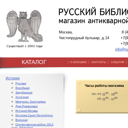
Москва,
8 (
Чистопрудный бульвар, д.14
+7(9
+7(9
info@ru
КАТАЛОГ
|
|
|
О МАГАЗИНЕ
КОНТАКТЫ
СОБЫТИЯ
История
♦
Русская
Часы работы магазина
♦
Всеобщая
♦
Зарубежная
00
00
пн.-пт.
11
- 19
♦
Античная
00
00
сб.
11
- 17
♦
Мемуары. Биографии
♦
Дом Романовых
♦
История Москвы
♦
История Санкт-Петербурга
♦
Военная
♦
Отечественная война 1812
года. Наполеон