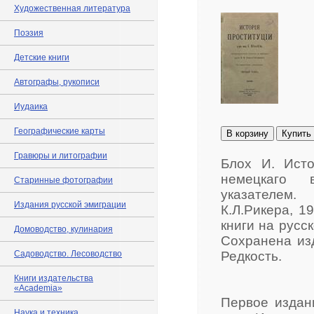
Художественная литература
Поэзия
Детские книги
Автографы, рукописи
Иудаика
Географические карты
В корзину
Купить
Гравюры и литографии
Блох И. Исто
немецкаго 
Старинные фотографии
указателем.
Издания русской эмиграции
К.Л.Рикера, 1
книги на русс
Домоводство, кулинария
Сохранена из
Садоводство. Лесоводство
Редкость.
Книги издательства
«Academia»
Первое издан
Наука и техника