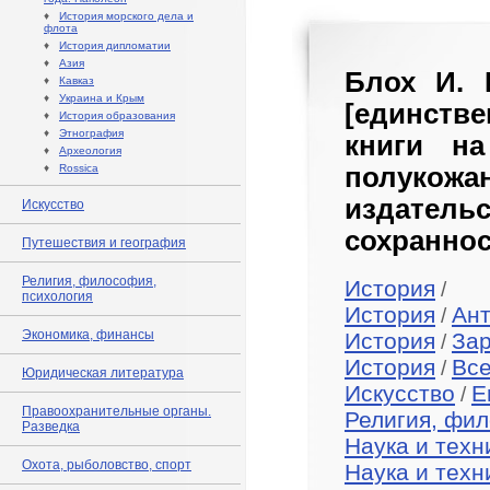
♦
История морского дела и
флота
♦
История дипломатии
♦
Азия
Блох И. 
♦
Кавказ
♦
Украина и Крым
[единстве
♦
История образования
♦
Этнография
книги н
♦
Археология
♦
Rossica
полуко
издател
Искусство
сохраннос
Путешествия и география
Религия, философия,
История
/
психология
История
Ан
/
Экономика, финансы
История
За
/
История
Вс
/
Юридическая литература
Искусство
E
/
Правоохранительные органы.
Религия, фил
Разведка
Наука и техн
Охота, рыболовство, спорт
Наука и техн