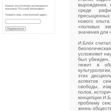
вырождения, 
Новые поступления антикварного
магазина "Русский библиофил"
среде рафи
Укажите ваш электронный адрес:
пресыщенных 
нового опыта
«половых эк
значения для 
И.Блох считал
биологическ
усложняют нау
был убежден, 
лежит в обл
культурологии
этих дисципл
аспектов сек
свободы, изв
полов, истори
концепции И.Б
проблему сек
жизнь обществ