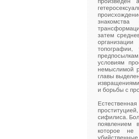
произведен 
гетеросексуа
происхожден
знакомства
трансформаци
затем средне
организации
топографии,
предпосылка
условиям про
немыслимой р
главы выделен
извращениями,
и борьбы с пр
Естественна
проституцией,
сифилиса. Бол
появлением 
которое не 
убийственн