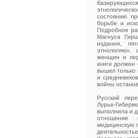
базирующих
этнологическо
состоянию пр
борьбе и иск
Подробное ра
Магнуса Гир
издания, пя
этнологию»,
женщин и пе
книги должен 
вышел только
и средневеко
войны останов
Русский пер
Лурье-Гиберм
выполнила и д
отношение 
медицинскую п
деятельностью