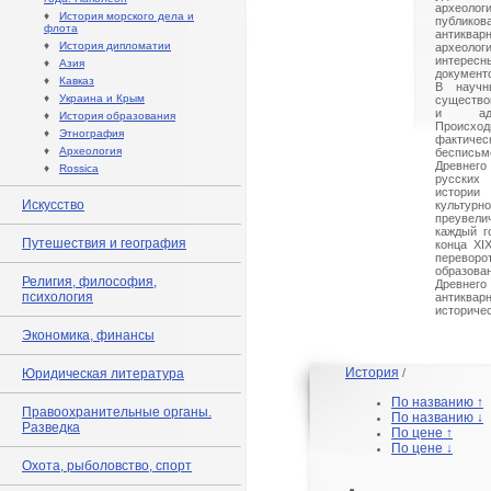
археологи
♦
История морского дела и
публико
флота
антиквар
♦
История дипломатии
археоло
интере
♦
Азия
документо
♦
Кавказ
В научн
♦
Украина и Крым
существо
и адми
♦
История образования
Происход
♦
Этнография
фактиче
♦
Археология
беспись
Древнего 
♦
Rossica
русских
истори
Искусство
культу
преувел
каждый г
Путешествия и география
конца XI
перево
образова
Религия, философия,
Древнег
психология
антикв
историчес
Экономика, финансы
История
Юридическая литература
/
По названию ↑
Правоохранительные органы.
По названию ↓
Разведка
По цене ↑
По цене ↓
Охота, рыболовство, спорт