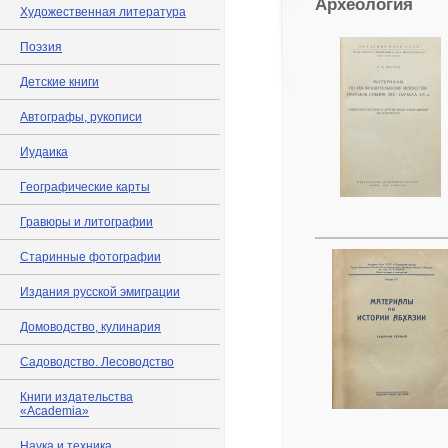
Археология
Художественная литература
Поэзия
Детские книги
Автографы, рукописи
Иудаика
Географические карты
Гравюры и литографии
Старинные фотографии
Издания русской эмиграции
Домоводство, кулинария
Садоводство. Лесоводство
Книги издательства
«Academia»
Наука и техника