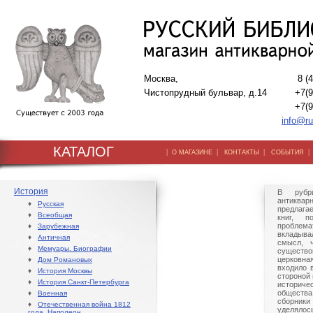
Москва,
8 (
Чистопрудный бульвар, д.14
+7(9
+7(9
info@ru
КАТАЛОГ
|
|
|
О МАГАЗИНЕ
КОНТАКТЫ
СОБЫТИЯ
История
В рубри
антиквар
♦
Русская
предлага
♦
Всеобщая
книг, п
проблема
♦
Зарубежная
вкладыва
♦
Античная
смысл, 
♦
Мемуары. Биографии
существов
церковн
♦
Дом Романовых
входило 
♦
История Москвы
стороной 
♦
История Санкт-Петербурга
историч
общества
♦
Военная
сборник
♦
Отечественная война 1812
уделяло
года. Наполеон