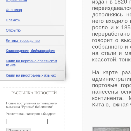
издан в 1820 
переиздавался
Фольклор
дополняясь н
него входило 
Плакаты
росло и к 185
Открытки
переработано 
говорит о вы
Литературоведение
собранного и 
Книговедение, библиография
на стали и м
красотой, тон
Книги на церковно-славянском
языке
На карте ра
Книги на иностранных языках
администрат
портовые гор
нанесены осн
континента.
Новые поступления антикварного
Китаю, южная 
магазина "Русский библиофил"
Укажите ваш электронный адрес: