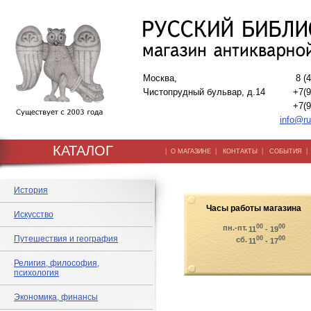
Москва,
8 (
Чистопрудный бульвар, д.14
+7(9
+7(9
info@ru
КАТАЛОГ
|
|
|
О МАГАЗИНЕ
КОНТАКТЫ
СОБЫТИЯ
История
Часы работы магазина
Искусство
00
00
пн.-пт.
11
- 19
Путешествия и география
00
00
сб.
11
- 17
Религия, философия,
психология
Экономика, финансы