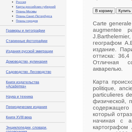
♦
Россия
♦
Карты российских губерний
В корзину
Купить
♦
Планы Москвы
♦
Планы Санкт-Петербурга
♦
Планы городов
Carte generale
augmentee pa
Гравюры и литографии
J.Barthelemi
Старинные фотографии
географом А.
издание. Пар
Издания русской эмиграции
оттиска: 36,4
Отличная со
Домоводство, кулинария
акварелью.
Садоводство. Лесоводство
Карта происхо
Книги издательства
«Academia»
politique, an
particulieres 
Наука и техника
физической, 
содержащего
Периодические издания
который отраз
Книги XVIII века
начиная с а
картографом 
Энциклопедии, словари,
справочники