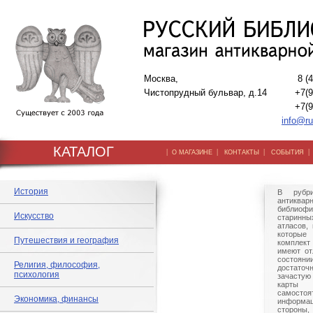
Москва,
8 (
Чистопрудный бульвар, д.14
+7(9
+7(9
info@ru
КАТАЛОГ
|
|
|
О МАГАЗИНЕ
КОНТАКТЫ
СОБЫТИЯ
История
В рубр
антиква
библиофи
Искусство
старинн
атласов,
которые
Путешествия и география
комплект 
имеют от
состоя
Религия, философия,
достаточ
психология
зачастую
карты
самосто
Экономика, финансы
информа
стороны,