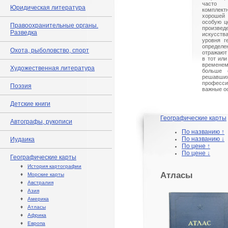
часто 
Юридическая литература
комплек
хорошей
особую ц
Правоохранительные органы.
произве
Разведка
искусст
уровня г
определ
Охота, рыболовство, спорт
отражают
в тот или
временем
Художественная литература
больше с
решав
професси
Поэзия
важные о
Детские книги
Географические карты
Автографы, рукописи
По названию ↑
По названию ↓
Иудаика
По цене ↑
По цене ↓
Географические карты
♦
История картографии
Атласы
♦
Морские карты
♦
Австралия
♦
Азия
♦
Америка
♦
Атласы
♦
Африка
♦
Европа