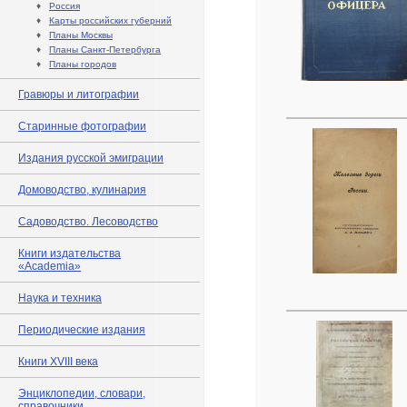
♦
Россия
♦
Карты российских губерний
♦
Планы Москвы
♦
Планы Санкт-Петербурга
♦
Планы городов
Гравюры и литографии
Старинные фотографии
Издания русской эмиграции
Домоводство, кулинария
Садоводство. Лесоводство
Книги издательства
«Academia»
Наука и техника
Периодические издания
Книги XVIII века
Энциклопедии, словари,
справочники