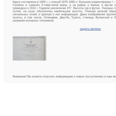
Карта составлена в 1900 г. с описей 1875-1895 гг. Большие корректировки: I – 190
Глубины в саженях 6-тифутовой меры, а на рифах и банках в футах н
приведено к 1910 г. Годовое увеличение 4’5’’. Высоты гор в футах. Указаны
путям, на суше обозначены наибольшие высоты. Показан рельеф берег
сигнальных огней, и краткая о них информация. Даны изображения крупн
пункты, в том числе, Геленджик, Джугба, Туапсе, станицы Вуланская и Л
названия основных топонимов.
задать вопрос
Внимание! Вы можете получать информацию о новых поступлениях в наш маг