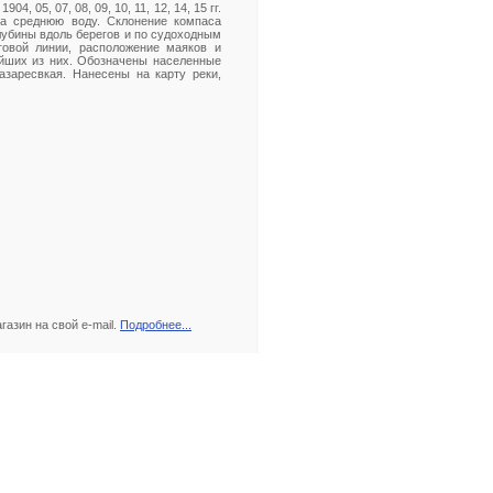
4, 05, 07, 08, 09, 10, 11, 12, 14, 15 гг.
а среднюю воду. Склонение компаса
 глубины вдоль берегов и по судоходным
овой линии, расположение маяков и
ейших из них. Обозначены населенные
азаресвкая. Нанесены на карту реки,
азин на свой e-mail.
Подробнее...