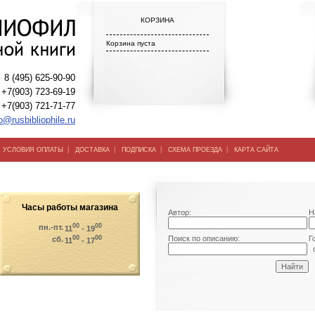
КОРЗИНА
Корзина пуста
8 (495) 625-90-90
+7(903) 723-69-19
+7(903) 721-71-77
o@rusbibliophile.ru
|
|
|
|
|
УСЛОВИЯ ОПЛАТЫ
ДОСТАВКА
ПОДПИСКА
СХЕМА ПРОЕЗДА
КАРТА САЙТА
Часы работы магазина
Автор:
Н
00
00
пн.-пт.
11
- 19
00
00
Поиск по описанию:
Г
сб.
11
- 17
о