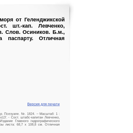
 моря от Геленджикской
. шт.-кап. Левченко,
. Слов. Осиников. Б.м.,
а паспарту. Отличная
Версия для печати
р. Псезуапе. №. 1824. – Масштаб: 1 :
13’. - Сост. штабс-капитан Левченко,
 Издание Главного гидрографического
ры листа: 68,7 х 108,8 см. Отличная