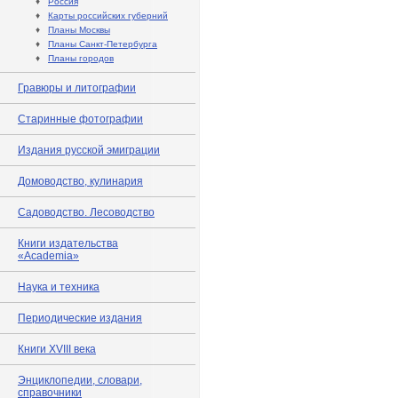
♦
Россия
♦
Карты российских губерний
♦
Планы Москвы
♦
Планы Санкт-Петербурга
♦
Планы городов
Гравюры и литографии
Старинные фотографии
Издания русской эмиграции
Домоводство, кулинария
Садоводство. Лесоводство
Книги издательства
«Academia»
Наука и техника
Периодические издания
Книги XVIII века
Энциклопедии, словари,
справочники