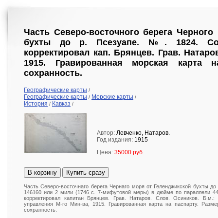
Часть Северо-восточного берега Черного
бухты до р. Псезуапе. №. 1824. Сост
корректировал кап. Брянцев. Грав. Натаров
1915. Гравированная морская карта н
сохранность.
Географические карты
/
Географические карты
Морские карты
/
/
История
Кавказ
/
/
Автор:
Левченко, Натаров.
Год издания:
1915
Цена:
35000 руб.
В корзину
Купить сразу
Часть Северо-восточнаго берега Чернаго моря от Геленджикской бухты до 
146160 или 2 мили (1746 с. 7-мифутовой меры) в дюйме по параллели 44о
корректировал капитан Брянцев. Грав. Натаров. Слов. Осиников. Б.м.:
управления М-го Мин-ва, 1915. Гравированная карта на паспарту. Разме
сохранность.