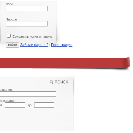
Логин
Пароль
Сохранить логин и пароль
Забыли пароль?
Регистрация
|
азвание:
од издания:
т:
до: