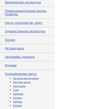
Юридическая литература
Правоохранительные органы.
Разведка
Охота, рыболовство, спорт
Художественная литература
Поэзия
Детские книги
Автографы, рукописи
Иудаика
Географические карты
♦
История картографии
♦
Морские карты
♦
Австралия
♦
Азия
♦
Америка
♦
Атласы
♦
Африка
♦
Европа