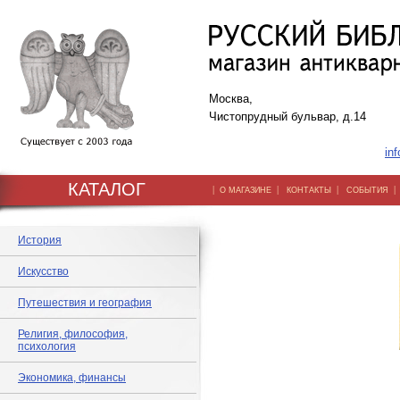
Москва,
Чистопрудный бульвар, д.14
inf
КАТАЛОГ
|
|
|
О МАГАЗИНЕ
КОНТАКТЫ
СОБЫТИЯ
История
Искусство
Путешествия и география
Религия, философия,
психология
Экономика, финансы