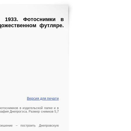
, 1933. Фотоснимки в
дожественном футляре.
Версия для печати
фотоснимков в издательской папке и в
афия Днепрогэса. Размер снимков 5,7
решение – построить Днепровскую