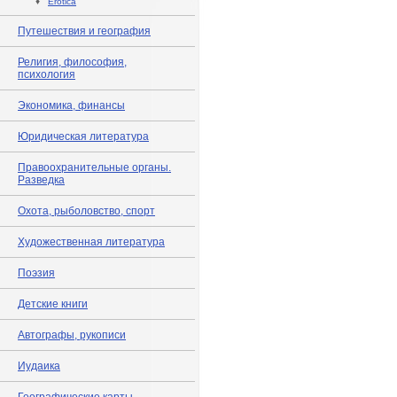
♦
Erotica
Путешествия и география
Религия, философия,
психология
Экономика, финансы
Юридическая литература
Правоохранительные органы.
Разведка
Охота, рыболовство, спорт
Художественная литература
Поэзия
Детские книги
Автографы, рукописи
Иудаика