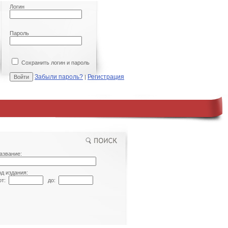
Логин
Пароль
Сохранить логин и пароль
Забыли пароль?
Регистрация
|
азвание:
од издания:
т:
до: