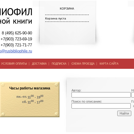
КОРЗИНА
Корзина пуста
8 (495) 625-90-90
+7(903) 723-69-19
+7(903) 721-71-77
o@rusbibliophile.ru
|
|
|
|
|
УСЛОВИЯ ОПЛАТЫ
ДОСТАВКА
ПОДПИСКА
СХЕМА ПРОЕЗДА
КАРТА САЙТА
Часы работы магазина
Автор:
Н
00
00
пн.-пт.
11
- 19
00
00
Поиск по описанию:
Г
сб.
11
- 17
о