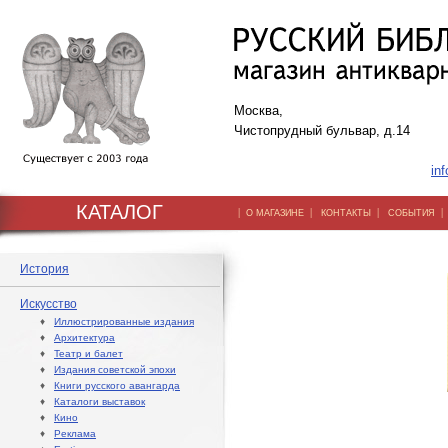
Москва,
Чистопрудный бульвар, д.14
inf
КАТАЛОГ
|
|
|
О МАГАЗИНЕ
КОНТАКТЫ
СОБЫТИЯ
История
Искусство
♦
Иллюстрированные издания
♦
Архитектура
♦
Театр и балет
♦
Издания советской эпохи
♦
Книги русского авангарда
♦
Каталоги выставок
♦
Кино
♦
Реклама