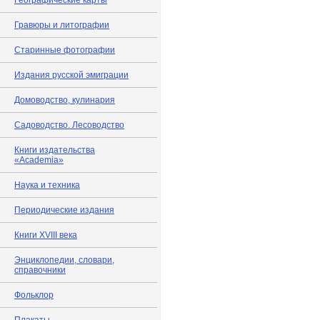
Географические карты
Гравюры и литографии
Старинные фотографии
Издания русской эмиграции
Домоводство, кулинария
Садоводство. Лесоводство
Книги издательства
«Academia»
Наука и техника
Периодические издания
Книги XVIII века
Энциклопедии, словари,
справочники
Фольклор