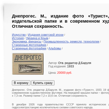
Днепрогес. М., издание фото «Турист»
издательской папке и в современном ху
Отличная сохранность.
Искусство
Издания советской эпохи
/
/
История
Украина и Крым
/
/
Экономика, финансы
Промышленность, ремесло, технологии
/
/
Старинные фотографии
/
Старинные фотографии
Альбомы
/
/
Автор:
Отв. редактор Д.Баруля
Год издания:
1933
Цена:
20000 руб.
В корзину
Купить сразу
Днепрогес. Отв. редактор Д.Баруля. М., издание фото «Турист», 1933. 19 
современном художественном футляре. На передней крышке папки – фотогр
х 7,3 см. Размер папки 7,2 х 10,6 см. Отличная сохранность.
В декабре 1926 года правительство СССР приняло историческое 
гидроэлектростанцию исключительно силами советского народа.