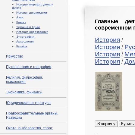
♦
История морского дела и
флота
♦
История дипломатии
♦
Азия
Главные дея
♦
Кавказ
современном п
♦
Украина и Крым
♦
История образования
♦
Этнография
История
/
♦
Археология
История
Рус
/
♦
Rossica
История
Ме
/
Искусство
История
До
/
Путешествия и география
Религия, философия,
психология
Экономика, финансы
Юридическая литература
Правоохранительные органы.
Разведка
В корзину
Купить
Охота, рыболовство, спорт