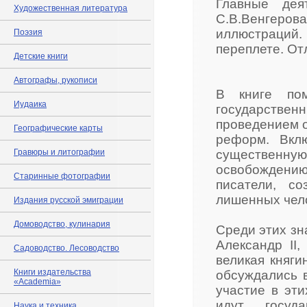
Главные дея
Художественная литература
С.В.Венгерова. 
иллюстраций
Поэзия
переплете. От
Детские книги
Автографы, рукописи
В книге по
Иудаика
государстве
проведением о
Географические карты
реформ. Вкл
Гравюры и литографии
существенну
освобождени
Старинные фотографии
писатели, с
лишенных чело
Издания русской эмиграции
Домоводство, кулинария
Среди этих з
Александр II,
Садоводство. Лесоводство
великая княги
Книги издательства
обсуждались 
«Academia»
участие в эт
идут госуда
Наука и техника