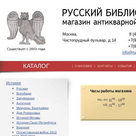
Москва,
8 (
Чистопрудный бульвар, д.14
+7(9
+7(9
info@ru
КАТАЛОГ
|
|
|
О МАГАЗИНЕ
КОНТАКТЫ
СОБЫТИЯ
История
♦
Русская
Часы работы магазина
♦
Всеобщая
♦
Зарубежная
00
00
пн.-пт.
11
- 19
♦
Античная
00
00
сб.
11
- 17
♦
Мемуары. Биографии
♦
Дом Романовых
♦
История Москвы
♦
История Санкт-Петербурга
♦
Военная
♦
Отечественная война 1812
года. Наполеон