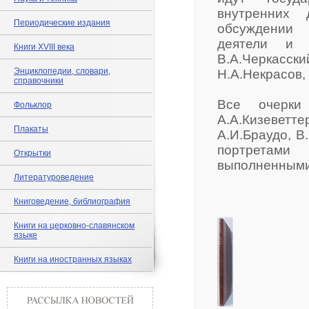
внутренних 
Периодические издания
обсуждении
деятели и п
Книги XVIII века
В.А.Черкасс
Энциклопедии, словари,
Н.А.Некрасов,
справочники
Все очерки
Фольклор
А.А.Кизевет
Плакаты
А.И.Браудо, 
портретами
Открытки
выполненными 
Литературоведение
Книговедение, библиография
Книги на церковно-славянском
языке
Книги на иностранных языках