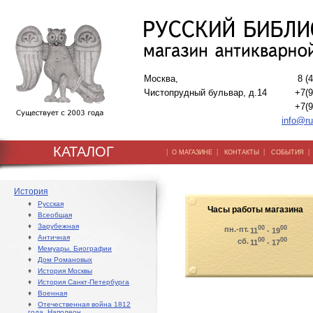
Москва,
8 (
Чистопрудный бульвар, д.14
+7(9
+7(9
info@ru
КАТАЛОГ
|
|
|
О МАГАЗИНЕ
КОНТАКТЫ
СОБЫТИЯ
История
♦
Русская
Часы работы магазина
♦
Всеобщая
♦
Зарубежная
00
00
пн.-пт.
11
- 19
♦
Античная
00
00
сб.
11
- 17
♦
Мемуары. Биографии
♦
Дом Романовых
♦
История Москвы
♦
История Санкт-Петербурга
♦
Военная
♦
Отечественная война 1812
года. Наполеон