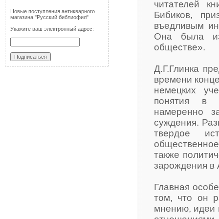
читателей кн
Новые поступления антикварного
Бибиков, пр
магазина "Русский библиофил"
въедливым ин
Укажите ваш электронный адрес:
Она была из
обществе».
Д.Г.Глинка пр
времени конце
немецких уч
понятия в п
намеренно з
суждения. Раз
твердое ист
общественное 
также политич
зарождения в 
Главная особе
том, что он 
мнению, идеи