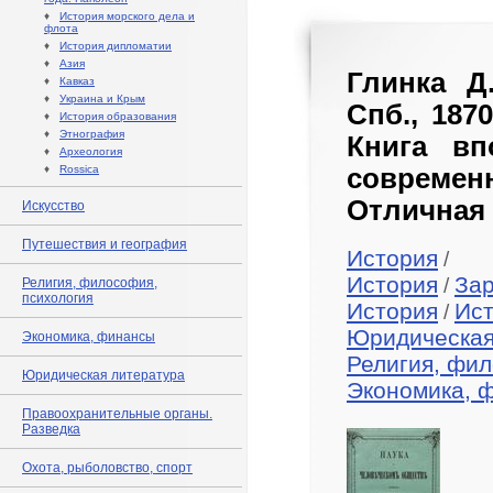
♦
История морского дела и
флота
♦
История дипломатии
♦
Азия
Глинка Д
♦
Кавказ
♦
Украина и Крым
Спб., 187
♦
История образования
♦
Этнография
Книга вп
♦
Археология
♦
Rossica
совреме
Отличная 
Искусство
Путешествия и география
История
/
История
За
/
Религия, философия,
психология
История
Ист
/
Юридическая
Экономика, финансы
Религия, фил
Юридическая литература
Экономика, 
Правоохранительные органы.
Разведка
Охота, рыболовство, спорт