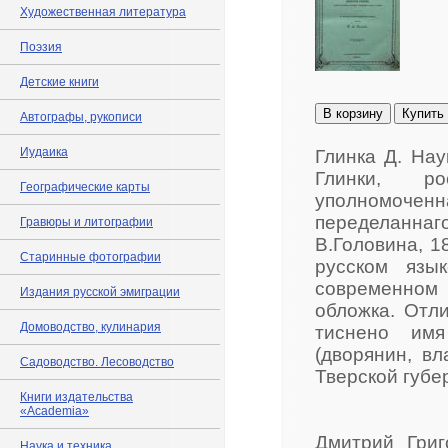
Художественная литература
Поэзия
Детские книги
В корзину
Купить
Автографы, рукописи
Иудаика
Глинка Д. На
Глинки, ро
Географические карты
уполномоченн
переделаннаг
Гравюры и литографии
В.Головина, 1
Старинные фотографии
русском язы
современном 
Издания русской эмиграции
обложка. Отл
Домоводство, кулинария
тиснено имя
(дворянин, в
Садоводство. Лесоводство
Тверской губе
Книги издательства
«Academia»
Дмитрий Григ
Наука и техника