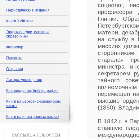
социолог, пи
Периодические издания
профессора 
Глинки. Обр
Книги XVIII века
Петербургском
матери, декаб
Энциклопедии, словари,
справочники
на службу в 
миссиях должн
Фольклор
сторонником 
Плакаты
старался пр
министра ин
Открытки
секретарем р
тайного сов
Литературоведение
полномочным 
Книговедение, библиография
перемещен на 
высшие ордена
Книги на церковно-славянском
языке
(1860), Владим
Книги на иностранных языках
В 1842 г. в П
ставшую плод
международн