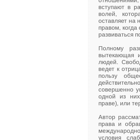
отношениями,
вступают в р
волей, кото
оставляет на 
правом, когда
развиваться п
Полному раз
вытекающая и
людей. Свобо
ведет к отриц
пользу обще
действитель
совершенно у
одной из них
праве), или т
Автор рассма
права и обра
международно
условия сла