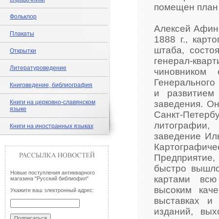
помещен план
Фольклор
Алексей Афино
Плакаты
1888 г., карт
штаба, состо
Открытки
генерал-квар
Литературоведение
чиновником 
Генерального 
Книговедение, библиография
и развитием 
Книги на церковно-славянском
заведения. Он
языке
Санкт-Петер
литографии,
Книги на иностранных языках
заведение Ил
Картографи
Предприятие,
быстро вышло
Новые поступления антикварного
картами всю
магазина "Русский библиофил"
высоким кач
Укажите ваш электронный адрес:
выставках и
изданий, вы