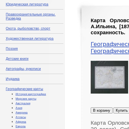
Юридическая литература
Правоохранительные органы.
Разведка
Карта Орловс
А.Ильина, [18
Охота, рыболовство, спорт
сохранность.
Художественная литература
Географичес
Поэзия
Географичес
Детские книги
Автографы, рукописи
Иудаика
Географические карты
♦
История картографии
♦
Морские карты
♦
Австралия
♦
Азия
В корзину
Купить
♦
Америка
♦
Атласы
Карта Орловск
♦
Африка
♦
Европа