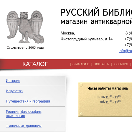
Москва,
8 (
Чистопрудный бульвар, д.14
+7(9
+7(9
info@ru
КАТАЛОГ
|
|
|
О МАГАЗИНЕ
КОНТАКТЫ
СОБЫТИЯ
История
Часы работы магазина
Искусство
00
00
пн.-пт.
11
- 19
Путешествия и география
00
00
сб.
11
- 17
Религия, философия,
психология
Экономика, финансы