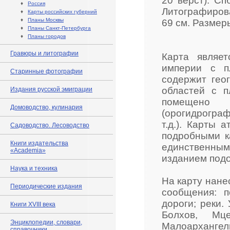
20 верст). Сп
♦
Россия
Литографирова
♦
Карты российских губерний
♦
Планы Москвы
69 см. Размеры
♦
Планы Санкт-Петербурга
♦
Планы городов
Гравюры и литографии
Карта являе
империи с п
Старинные фотографии
содержит гео
областей с п
Издания русской эмиграции
помещено 
Домоводство, кулинария
(орогидрогра
т.д.). Карты
Садоводство. Лесоводство
подробными к
Книги издательства
единственн
«Academia»
изданием подо
Наука и техника
На карту нане
Периодические издания
сообщения: 
дороги; реки.
Книги XVIII века
Болхов, Мце
Энциклопедии, словари,
Малоархангел
справочники