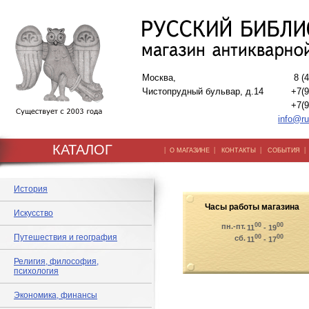
Москва,
8 (
Чистопрудный бульвар, д.14
+7(9
+7(9
info@ru
КАТАЛОГ
|
|
|
О МАГАЗИНЕ
КОНТАКТЫ
СОБЫТИЯ
История
Часы работы магазина
Искусство
00
00
пн.-пт.
11
- 19
Путешествия и география
00
00
сб.
11
- 17
Религия, философия,
психология
Экономика, финансы