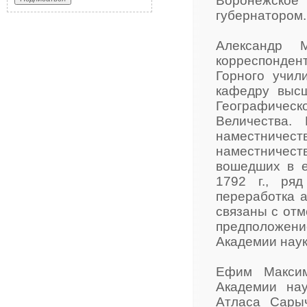
Воронежское
губернатором.
Александр М
корреспонде
Горного учил
кафедру высш
Географическ
Величества.
наместниче
наместничес
вошедших в е
1792 г., ря
переработка а
связаны с отм
предположение
Академии наук
Ефим Максим
Академии нау
Атласа Сарыч