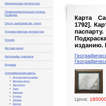
Юридическая литература
Правоохранительные органы.
Разведка
Карта Са
1792]. Ка
Охота, рыболовство, спорт
паспарт
Художественная литература
Подкраска
Поэзия
изданию. 
Детские книги
Географичес
Автографы, рукописи
Географичес
Иудаика
Географические карты
♦
История картографии
♦
Морские карты
♦
Австралия
♦
Азия
♦
Америка
♦
Атласы
Цена:
185000
♦
Африка
♦
Европа