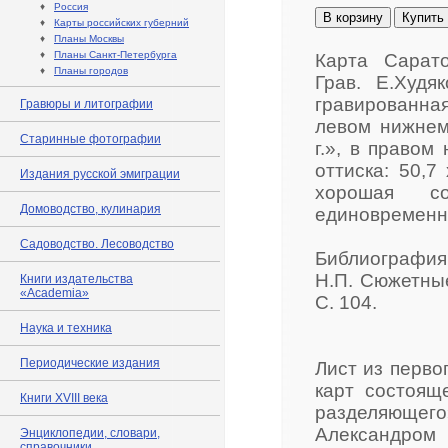
♦
Россия
В корзину
Купить
♦
Карты российских губерний
♦
Планы Москвы
♦
Планы Санкт-Петербурга
Карта Сарато
♦
Планы городов
Грав. Е.Худяк
гравированна
Гравюры и литографии
левом нижнем
Старинные фотографии
г.», в правом
оттиска: 50,7
Издания русской эмиграции
хорошая со
Домоводство, кулинария
единовременна
Садоводство. Лесоводство
Библиография:
Н.П. Сюжетные
Книги издательства
«Academia»
С. 104.
Наука и техника
Периодические издания
Лист из перво
карт состоящ
Книги XVIII века
разделяющег
Александром 
Энциклопедии, словари,
справочники