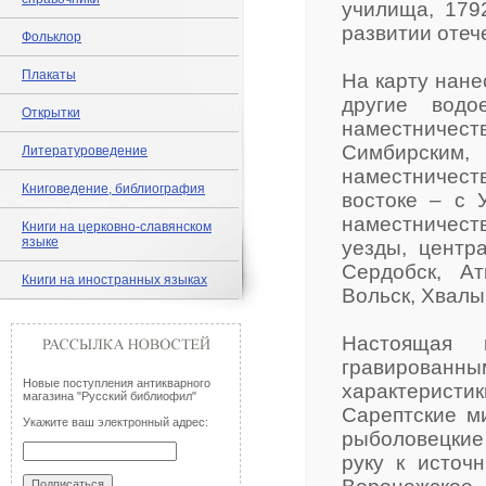
училища, 179
развитии отеч
Фольклор
Плакаты
На карту нане
другие водо
Открытки
наместниче
Симбирским,
Литературоведение
наместничеств
Книговедение, библиография
востоке – с 
наместничес
Книги на церковно-славянском
языке
уезды, центр
Сердобск, Ат
Книги на иностранных языках
Вольск, Хвалын
Настоящая
гравированны
Новые поступления антикварного
характеристи
магазина "Русский библиофил"
Сарептские м
Укажите ваш электронный адрес:
рыболовецкие 
руку к источ