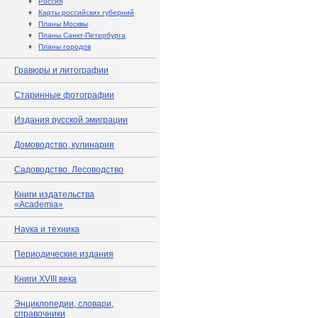
♦
Россия
♦
Карты российских губерний
♦
Планы Москвы
♦
Планы Санкт-Петербурга
♦
Планы городов
Гравюры и литографии
Старинные фотографии
Издания русской эмиграции
Домоводство, кулинария
Садоводство. Лесоводство
Книги издательства
«Academia»
Наука и техника
Периодические издания
Книги XVIII века
Энциклопедии, словари,
справочники