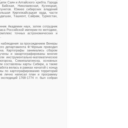
цепи Саян и Алтайского хребта. Города
 Бийская, Николаевская, Кузнецкая,
пунктов. Южнее сибирских владений
льшая Киргизкайсацкая орда, части
дагшан, Ташкент, Сайрам, Туркестан,
анник Академии наук, затем сотрудник
ласа Российской империи по методике,
омплекс точных астрономических и
.
 и наблюдения за прохождением Венеры
кого департамента Ф.Чёрным проводил
ска. Картографы занимались сбором
зучены и закартографированы многие
ели инструментально-математическое
ногорска, Семипалатинска, основных
ли составлены карты Сибири, а также
абота велась в рамках начатой с конца
мы по картографированию территорий
ов лично написал план и программу
экспедиций 1768-1774 гг. был собран