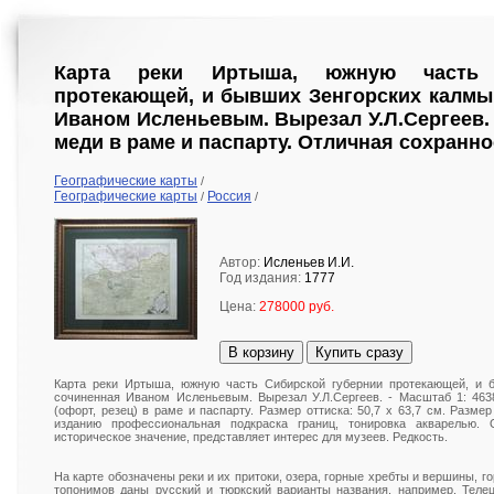
Карта реки Иртыша, южную часть 
протекающей, и бывших Зенгорских калмы
Иваном Исленьевым. Вырезал У.Л.Сергеев. [
меди в раме и паспарту. Отличная сохранно
Географические карты
/
Географические карты
Россия
/
/
Автор:
Исленьев И.И.
Год издания:
1777
Цена:
278000 руб.
В корзину
Купить сразу
Карта реки Иртыша, южную часть Сибирской губернии протекающей, и 
сочиненная Иваном Исленьевым. Вырезал У.Л.Сергеев. - Масштаб 1: 46380
(офорт, резец) в раме и паспарту. Размер оттиска: 50,7 х 63,7 см. Разме
изданию профессиональная подкраска границ, тонировка акварелью. 
историческое значение, представляет интерес для музеев. Редкость.
На карте обозначены реки и их притоки, озера, горные хребты и вершины, г
топонимов даны русский и тюркский варианты названия, например, Телец