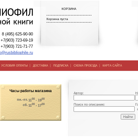
КОРЗИНА
Корзина пуста
8 (495) 625-90-90
+7(903) 723-69-19
+7(903) 721-71-77
o@rusbibliophile.ru
|
|
|
|
|
УСЛОВИЯ ОПЛАТЫ
ДОСТАВКА
ПОДПИСКА
СХЕМА ПРОЕЗДА
КАРТА САЙТА
Часы работы магазина
Автор:
Н
00
00
пн.-пт.
11
- 19
00
00
Поиск по описанию:
Г
сб.
11
- 17
о