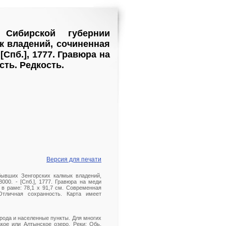
Сибирской губернии
к владений, сочиненная
Спб.], 1777. Гравюра на
сть. Редкость.
Версия для печати
бывших Зенгорских калмык владений,
00. - [Спб.], 1777. Гравюра на меди
р в раме: 78,1 х 91,7 см. Современная
Отличная сохранность. Карта имеет
орода и населенные пункты. Для многих
кое или Алтынское озеро. Реки: Обь,