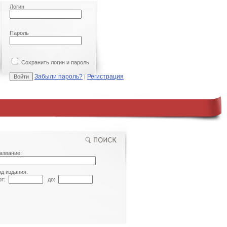
Логин
Пароль
Сохранить логин и пароль
Забыли пароль?
Регистрация
|
азвание:
од издания:
т:
до: