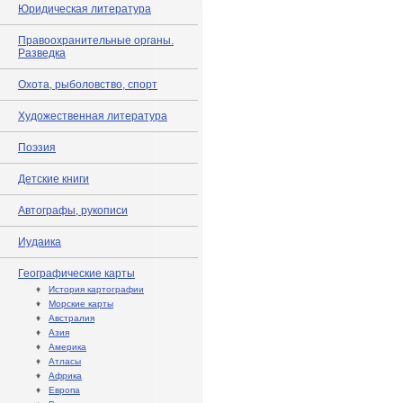
Юридическая литература
Правоохранительные органы.
Разведка
Охота, рыболовство, спорт
Художественная литература
Поэзия
Детские книги
Автографы, рукописи
Иудаика
Географические карты
♦
История картографии
♦
Морские карты
♦
Австралия
♦
Азия
♦
Америка
♦
Атласы
♦
Африка
♦
Европа