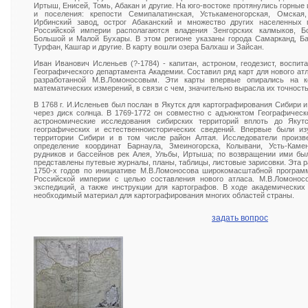
Иртыш, Енисей, Томь, Абакан и другие. На юго-востоке протянулись горные 
и поселения: крепости Семипалатинская, Устькаменогорская, Омская,
Ирбинский завод, острог Абаканский и множество других населенных 
Российской империи располагаются владения Зенгорских калмыков, Бо
Большой и Малой Бухары. В этом регионе указаны города Самарканд, Ба
Турфан, Кашгар и другие. В карту вошли озера Балхаш и Зайсан.
Иван Иванович Исленьев (?-1784) - капитан, астроном, геодезист, воспит
Географического департамента Академии. Составил ряд карт для нового ат
разработанной М.В.Ломоносовым. Эти карты впервые опирались на к
математических измерений, в связи с чем, значительно вырасла их точность
В 1768 г. И.Исленьев был послан в Якутск для картографирования Сибири
через диск солнца. В 1769-1772 он совместно с адъюнктом Географичес
астрономические исследования сибирских территорий вплоть до Якут
географических и естественноисторических сведений. Впервые были и
территории Сибири и в том числе район Алтая. Исследователи произв
определение координат Барнаула, Змеиногорска, Колывани, Усть-Каме
рудников и бассейнов рек Алея, Ульбы, Иртыша; по возвращении ими бы
представлены путевые журналы, планы, таблицы, листовые зарисовки. Эта р
1750-х годов по инициативе М.В.Ломоносова широкомасштабной програм
Российской империи с целью составления нового атласа. М.В.Ломонос
экспедиций, а также инструкции для картографов. В ходе академических 
необходимый материал для картографирования многих областей страны.
задать вопрос