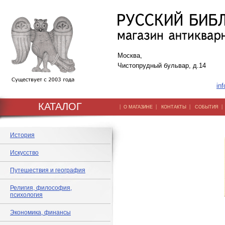
Москва,
Чистопрудный бульвар, д.14
inf
КАТАЛОГ
|
|
|
О МАГАЗИНЕ
КОНТАКТЫ
СОБЫТИЯ
История
Искусство
Путешествия и география
Религия, философия,
психология
Экономика, финансы